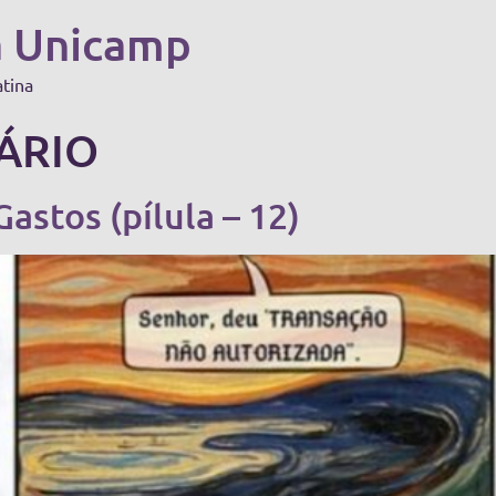
a Unicamp
atina
MÁRIO
Gastos (pílula – 12)