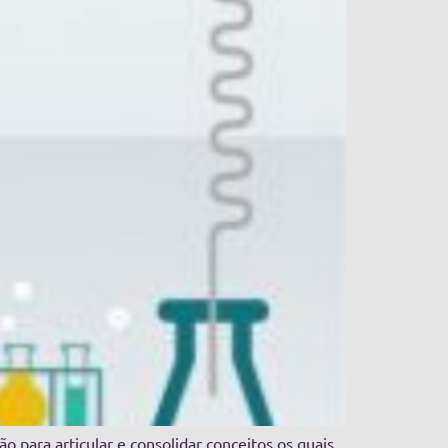
 para articular e consolidar conceitos os quais,