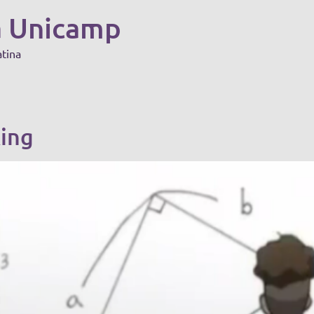
a Unicamp
atina
ing