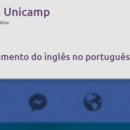
a Unicamp
atina
amento do inglês no português b