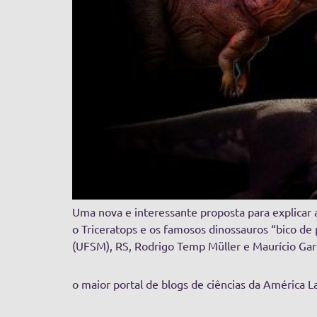
Uma nova e interessante proposta para explicar a
o Triceratops e os famosos dinossauros “bico de 
(UFSM), RS, Rodrigo Temp Müller e Maurício Gar
o maior portal de blogs de ciências da América L