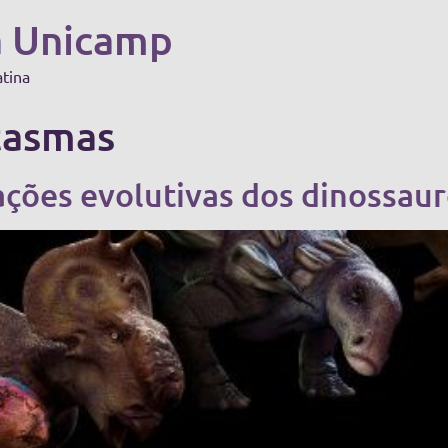
a Unicamp
atina
tasmas
ções evolutivas dos dinossauro