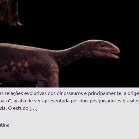
s relações evolutivas dos dinossauros e principalmente, a orige
pato”, acaba de ser apresentada por dois pesquisadores brasile
cia. O estudo […]
atina