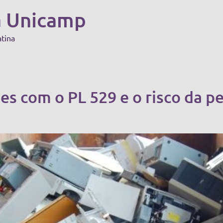
a Unicamp
atina
ões com o PL 529 e o risco da p