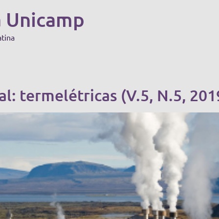
a Unicamp
atina
l: termelétricas (V.5, N.5, 201