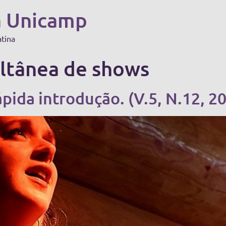
a Unicamp
atina
ltânea de shows
pida introdução. (V.5, N.12, 2