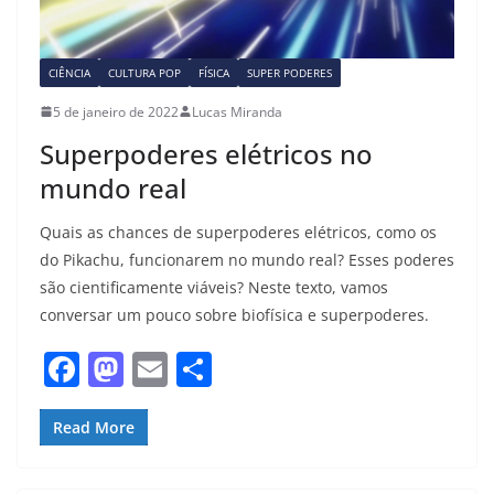
CIÊNCIA
CULTURA POP
FÍSICA
SUPER PODERES
5 de janeiro de 2022
Lucas Miranda
Superpoderes elétricos no
mundo real
Quais as chances de superpoderes elétricos, como os
do Pikachu, funcionarem no mundo real? Esses poderes
são cientificamente viáveis? Neste texto, vamos
conversar um pouco sobre biofísica e superpoderes.
F
M
E
S
a
a
m
h
c
st
ai
ar
Read More
e
o
l
e