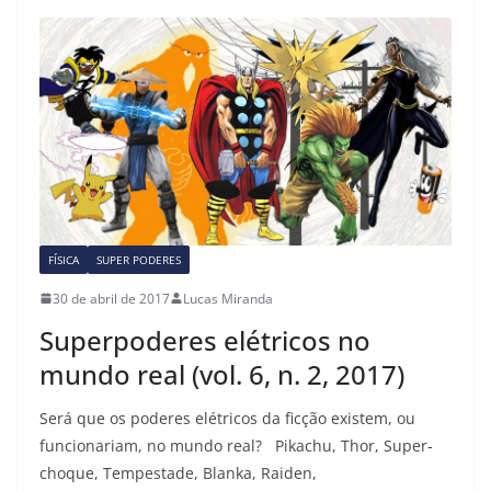
b
d
o
o
o
n
k
FÍSICA
SUPER PODERES
30 de abril de 2017
Lucas Miranda
Superpoderes elétricos no
mundo real (vol. 6, n. 2, 2017)
Será que os poderes elétricos da ficção existem, ou
funcionariam, no mundo real? Pikachu, Thor, Super-
choque, Tempestade, Blanka, Raiden,