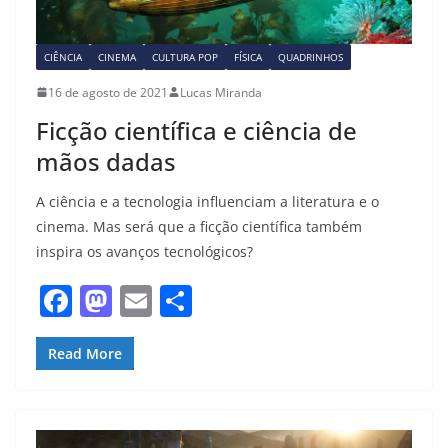
CIÊNCIA
CINEMA
CULTURA POP
FÍSICA
QUADRINHOS
16 de agosto de 2021
Lucas Miranda
Ficção científica e ciência de
mãos dadas
A ciência e a tecnologia influenciam a literatura e o
cinema. Mas será que a ficção científica também
inspira os avanços tecnológicos?
F
M
E
S
a
a
m
h
c
st
ai
ar
Read More
e
o
l
e
b
d