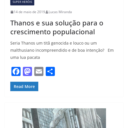
SUPER HERÓIS
14 de maio de 2019
Lucas Miranda
Thanos e sua solução para o
crescimento populacional
Seria Thanos um titã genocida e louco ou um
malthusiano incompreendido e de boa intenção? Em
uma lua pacata
F
M
E
S
a
a
m
h
c
st
ai
ar
Read More
e
o
l
e
b
d
o
o
o
n