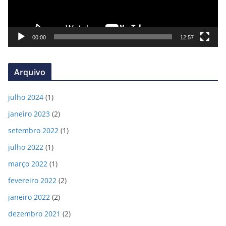
r
d
e
00:00
12:57
v
í
Arquivo
d
e
julho 2024
(1)
o
janeiro 2023
(2)
setembro 2022
(1)
julho 2022
(1)
março 2022
(1)
fevereiro 2022
(2)
janeiro 2022
(2)
dezembro 2021
(2)