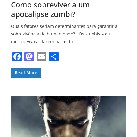
Como sobreviver a um
apocalipse zumbi?
Quais fatores seriam determinantes para garantir a
sobrevivência da humanidade? Os zumbis – ou
mortos-vivos – fazem parte do
F
M
E
S
a
a
m
h
c
st
ai
ar
Read More
e
o
l
e
b
d
o
o
o
n
k