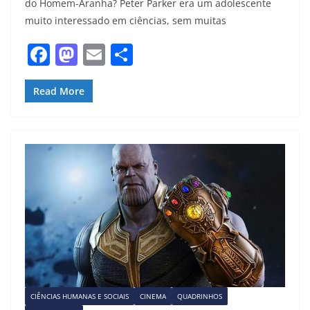
do Homem-Aranha? Peter Parker era um adolescente
muito interessado em ciências, sem muitas
F
M
E
S
a
a
m
h
c
st
ai
ar
Read More
e
o
l
e
b
d
o
o
o
n
k
CIÊNCIAS HUMANAS E SOCIAIS
CINEMA
QUADRINHOS