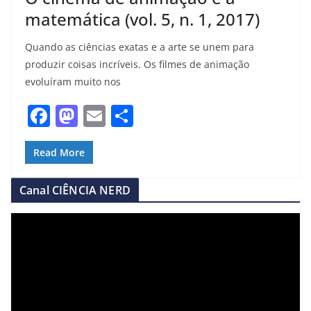
matemática (vol. 5, n. 1, 2017)
Quando as ciências exatas e a arte se unem para
produzir coisas incríveis. Os filmes de animação
evoluíram muito nos
F
M
E
S
a
a
m
h
c
st
ai
ar
Read More
e
o
l
e
Canal CIÊNCIA NERD
b
d
o
o
T
o
o
n
c
k
a
d
o