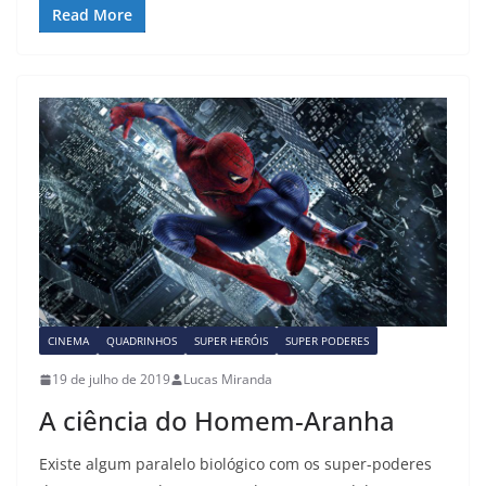
c
st
ai
ar
Read More
e
o
l
e
b
d
o
o
o
n
k
CINEMA
QUADRINHOS
SUPER HERÓIS
SUPER PODERES
19 de julho de 2019
Lucas Miranda
A ciência do Homem-Aranha
Existe algum paralelo biológico com os super-poderes