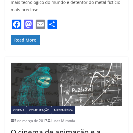
mais tecnológico do mundo e detentor do metal fictício
mais precioso
F
M
E
S
a
a
m
h
c
st
ai
ar
Read More
e
o
l
e
b
d
o
o
o
n
k
CINEMA
COMPUTAÇÃO
MATEMÁTICA
5 de março de 2017
Lucas Miranda
O cinema de animação e a