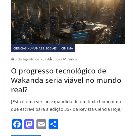
o
o
o
n
k
CIÊNCIAS HUMANAS E SOCIAIS
CINEMA
8 de agosto de 2019
Lucas Miranda
O progresso tecnológico de
Wakanda seria viável no mundo
real?
[Esta é uma versão expandida de um texto homônimo
que escrevi para a edição 357 da Revista Ciência Hoje]
F
M
E
S
a
a
m
h