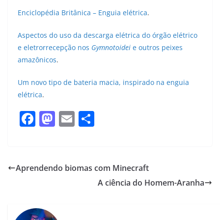
Enciclopédia Britânica – Enguia elétrica
.
Aspectos do uso da descarga elétrica do órgão elétrico
e eletrorrecepção nos
Gymnotoidei
e outros peixes
amazônicos
.
Um novo tipo de bateria macia, inspirado na enguia
elétrica
.
F
M
E
S
a
a
m
h
c
st
ai
ar
e
o
l
e
Aprendendo biomas com Minecraft
b
d
A ciência do Homem-Aranha
o
o
o
n