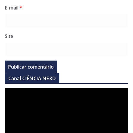
E-mail
*
Site
Canal CIÊNCIA NERD
T
o
c
a
d
o