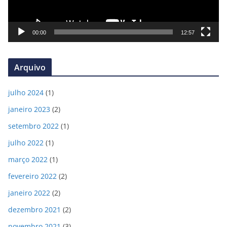
r
d
e
00:00
12:57
v
í
Arquivo
d
e
julho 2024
(1)
o
janeiro 2023
(2)
setembro 2022
(1)
julho 2022
(1)
março 2022
(1)
fevereiro 2022
(2)
janeiro 2022
(2)
dezembro 2021
(2)
novembro 2021
(3)