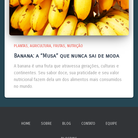
PLANTAS
AGRICULTURA
FRUTAS
NUTRIÇÃO
Banana: a “Musa” que nunca sai de moda
A banana é uma fruta que atravessa gerações, culturas e
continentes. Seu sabor doce, sua praticidade e seu valor
nutricional fazem dela um dos alimentos mais consumidos
no mundo.
HOME
SOBRE
BLOG
CONTATO
EQUIPE