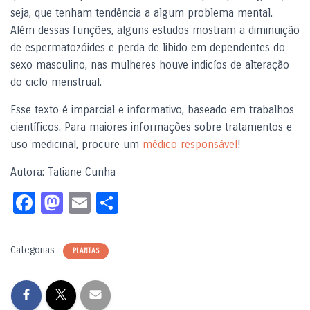
seja, que tenham tendência a algum problema mental.
Além dessas funções, alguns estudos mostram a diminuição
de espermatozóides e perda de libido em dependentes do
sexo masculino, nas mulheres houve indicíos de alteração
do ciclo menstrual.
Esse texto é imparcial e informativo, baseado em trabalhos
científicos. Para maiores informações sobre tratamentos e
uso medicinal, procure um
médico responsável
!
Autora: Tatiane Cunha
Fa
M
E
S
c
as
m
h
e
to
ail
ar
Categorias:
PLANTAS
b
d
e
o
o