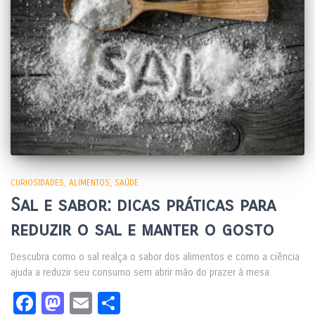
CURIOSIDADES
ALIMENTOS
SAÚDE
Sal e sabor: dicas práticas para
reduzir o sal e manter o gosto
Descubra como o sal realça o sabor dos alimentos e como a ciência
ajuda a reduzir seu consumo sem abrir mão do prazer à mesa.
Facebook
Mastodon
Email
Share