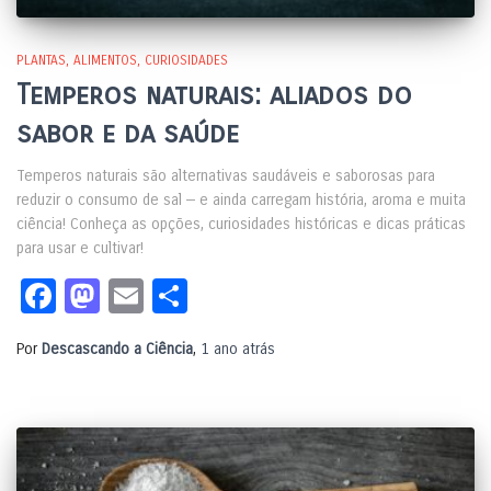
PLANTAS
ALIMENTOS
CURIOSIDADES
Temperos naturais: aliados do
sabor e da saúde
Temperos naturais são alternativas saudáveis e saborosas para
reduzir o consumo de sal — e ainda carregam história, aroma e muita
ciência! Conheça as opções, curiosidades históricas e dicas práticas
para usar e cultivar!
Facebook
Mastodon
Email
Share
Por
Descascando a Ciência
,
1 ano
atrás