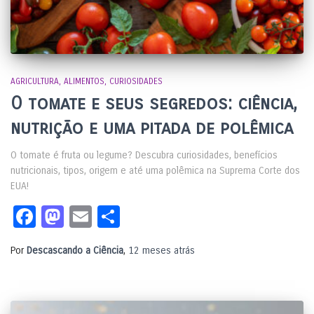
AGRICULTURA
ALIMENTOS
CURIOSIDADES
O tomate e seus segredos: ciência,
nutrição e uma pitada de polêmica
O tomate é fruta ou legume? Descubra curiosidades, benefícios
nutricionais, tipos, origem e até uma polêmica na Suprema Corte dos
EUA!
Facebook
Mastodon
Email
Share
Por
Descascando a Ciência
,
12 meses
atrás