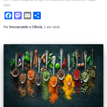
mais.
Facebook
Mastodon
Email
Share
Por
Descascando a Ciência
,
1 ano
atrás