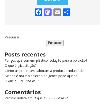
READ MORE
F
M
E
S
ac
as
m
h
e
to
ai
ar
b
d
l
e
Pesquisar
o
o
Pesquisar
o
n
Posts recentes
k
Fungos que comem plástico: solução para a poluição?
O que é glicosilação?
Como as proteases sabotam a produção industrial?
Menos é mais: a deleção de genes pode ajudar?
O que é CRISPR-Cas9?
Comentários
Patricio Kalata
em
O que é CRISPR-Cas9?