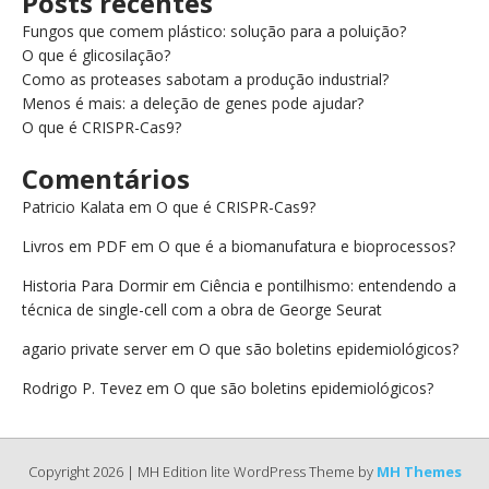
Posts recentes
o
o
Fungos que comem plástico: solução para a poluição?
o
n
O que é glicosilação?
Como as proteases sabotam a produção industrial?
k
Menos é mais: a deleção de genes pode ajudar?
O que é CRISPR-Cas9?
Comentários
Patricio Kalata
em
O que é CRISPR-Cas9?
Livros em PDF
em
O que é a biomanufatura e bioprocessos?
Historia Para Dormir
em
Ciência e pontilhismo: entendendo a
técnica de single-cell com a obra de George Seurat
agario private server
em
O que são boletins epidemiológicos?
Rodrigo P. Tevez
em
O que são boletins epidemiológicos?
Copyright 2026 | MH Edition lite WordPress Theme by
MH Themes