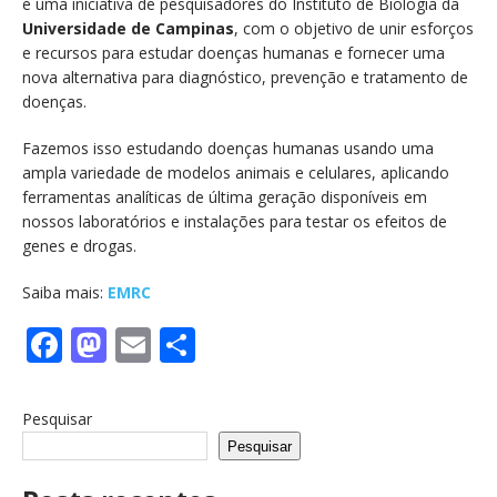
é uma iniciativa de pesquisadores do Instituto de Biologia da
Universidade de Campinas
, com o objetivo de unir esforços
e recursos para estudar doenças humanas e fornecer uma
nova alternativa para diagnóstico, prevenção e tratamento de
doenças.
Fazemos isso estudando doenças humanas usando uma
ampla variedade de modelos animais e celulares, aplicando
ferramentas analíticas de última geração disponíveis em
nossos laboratórios e instalações para testar os efeitos de
genes e drogas.
Saiba mais:
EMRC
F
M
E
S
a
a
m
h
c
st
ai
a
Pesquisar
e
o
l
re
Pesquisar
b
d