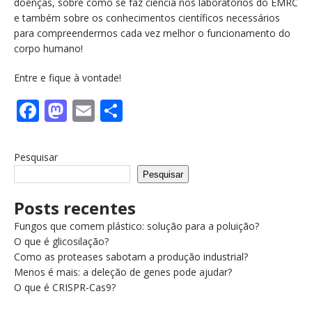
doenças, sobre como se faz ciência nos laboratórios do EMRC
e também sobre os conhecimentos científicos necessários
para compreendermos cada vez melhor o funcionamento do
corpo humano!
Entre e fique à vontade!
F
M
E
S
a
a
m
h
c
st
ai
a
Pesquisar
e
o
l
re
Pesquisar
b
d
Posts recentes
o
o
Fungos que comem plástico: solução para a poluição?
o
n
O que é glicosilação?
Como as proteases sabotam a produção industrial?
k
Menos é mais: a deleção de genes pode ajudar?
O que é CRISPR-Cas9?