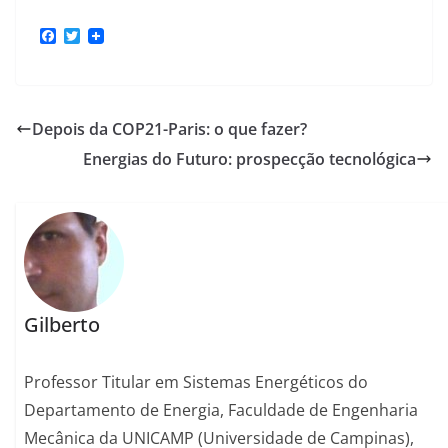
F
T
a
w
c
i
e
t
b
t
o
e
Depois da COP21-Paris: o que fazer?
o
r
k
Energias do Futuro: prospecção tecnológica
Gilberto
Professor Titular em Sistemas Energéticos do
Departamento de Energia, Faculdade de Engenharia
Mecânica da UNICAMP (Universidade de Campinas),