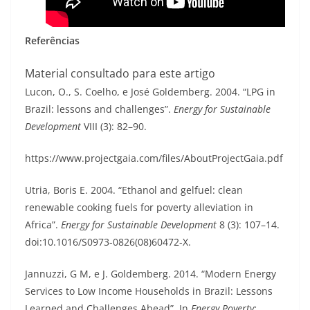
Referências
Material consultado para este artigo
Lucon, O., S. Coelho, e José Goldemberg. 2004. “LPG in
Brazil: lessons and challenges”.
Energy for Sustainable
Development
VIII (3): 82–90.
https://www.projectgaia.com/files/AboutProjectGaia.pdf
Utria, Boris E. 2004. “Ethanol and gelfuel: clean
renewable cooking fuels for poverty alleviation in
Africa”.
Energy for Sustainable Development
8 (3): 107–14.
doi:10.1016/S0973-0826(08)60472-X.
Jannuzzi, G M, e J. Goldemberg. 2014. “Modern Energy
Services to Low Income Households in Brazil: Lessons
Learned and Challenges Ahead”. In
Energy Poverty: