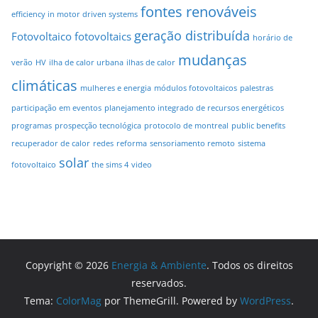
fontes renováveis
efficiency in motor driven systems
geração distribuída
Fotovoltaico
fotovoltaics
horário de
mudanças
verão
HV
ilha de calor urbana
ilhas de calor
climáticas
mulheres e energia
módulos fotovoltaicos
palestras
participação em eventos
planejamento integrado de recursos energéticos
programas
prospecção tecnológica
protocolo de montreal
public benefits
recuperador de calor
redes
reforma
sensoriamento remoto
sistema
solar
fotovoltaico
the sims 4
video
Copyright © 2026
Energia & Ambiente
. Todos os direitos
reservados.
Tema:
ColorMag
por ThemeGrill. Powered by
WordPress
.