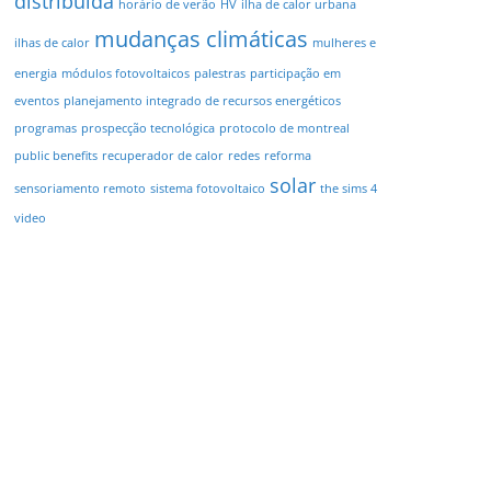
distribuída
horário de verão
HV
ilha de calor urbana
mudanças climáticas
ilhas de calor
mulheres e
energia
módulos fotovoltaicos
palestras
participação em
eventos
planejamento integrado de recursos energéticos
programas
prospecção tecnológica
protocolo de montreal
public benefits
recuperador de calor
redes
reforma
solar
sensoriamento remoto
sistema fotovoltaico
the sims 4
video