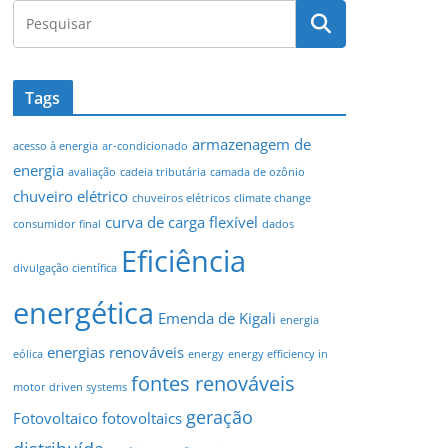
Tags
armazenagem de
acesso à energia
ar-condicionado
energia
avaliação
cadeia tributária
camada de ozônio
chuveiro elétrico
chuveiros elétricos
climate change
curva de carga flexível
consumidor final
dados
Eficiência
divulgação científica
energética
Emenda de Kigali
energia
energias renováveis
eólica
energy
energy efficiency in
fontes renováveis
motor driven systems
geração
Fotovoltaico
fotovoltaics