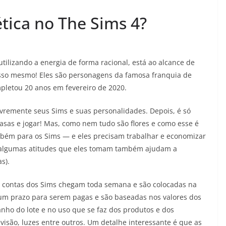
tica no The Sims 4?
 utilizando a energia de forma racional, está ao alcance de
Isso mesmo! Eles são personagens da famosa franquia de
mpletou 20 anos em fevereiro de 2020.
ivremente seus Sims e suas personalidades. Depois, é só
 casas e jogar! Mas, como nem tudo são flores e como esse é
bém para os Sims — e eles precisam trabalhar e economizar
, algumas atitudes que eles tomam também ajudam a
as).
as contas dos Sims chegam toda semana e são colocadas na
m um prazo para serem pagas e são baseadas nos valores dos
nho do lote e no uso que se faz dos produtos e dos
isão, luzes entre outros. Um detalhe interessante é que as