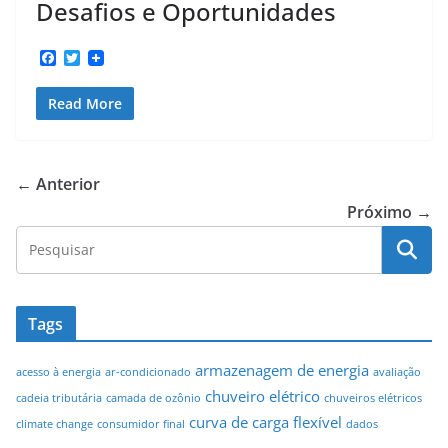
Desafios e Oportunidades
F
T
a
w
c
i
Read More
e
t
b
t
o
e
o
r
k
← Anterior
Próximo →
Tags
armazenagem de energia
acesso à energia
ar-condicionado
avaliação
chuveiro elétrico
cadeia tributária
camada de ozônio
chuveiros elétricos
curva de carga flexível
climate change
consumidor final
dados