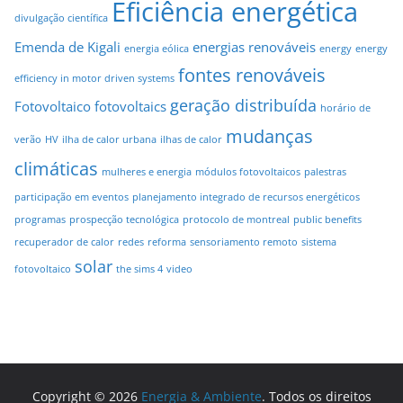
Eficiência energética
divulgação científica
Emenda de Kigali
energias renováveis
energia eólica
energy
energy
fontes renováveis
efficiency in motor driven systems
geração distribuída
Fotovoltaico
fotovoltaics
horário de
mudanças
verão
HV
ilha de calor urbana
ilhas de calor
climáticas
mulheres e energia
módulos fotovoltaicos
palestras
participação em eventos
planejamento integrado de recursos energéticos
programas
prospecção tecnológica
protocolo de montreal
public benefits
recuperador de calor
redes
reforma
sensoriamento remoto
sistema
solar
fotovoltaico
the sims 4
video
Copyright © 2026
Energia & Ambiente
. Todos os direitos