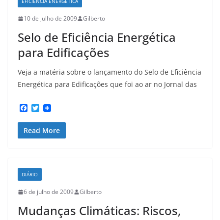
EFICIÊNCIA ENERGÉTICA
10 de julho de 2009
Gilberto
Selo de Eficiência Energética
para Edificações
Veja a matéria sobre o lançamento do Selo de Eficiência
Energética para Edificações que foi ao ar no Jornal das
F
T
a
w
c
i
Read More
e
t
b
t
o
e
o
r
k
DIÁRIO
6 de julho de 2009
Gilberto
Mudanças Climáticas: Riscos,