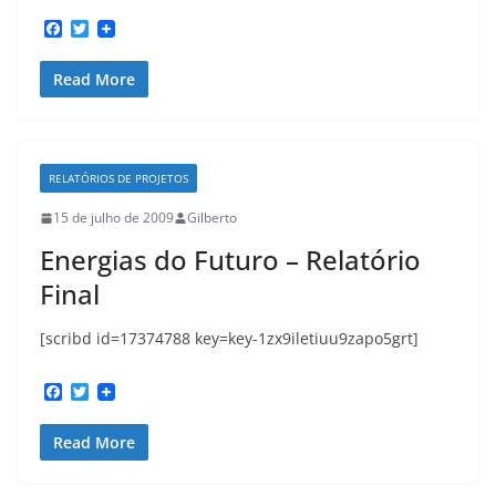
F
T
a
w
c
i
Read More
e
t
b
t
o
e
o
r
k
RELATÓRIOS DE PROJETOS
15 de julho de 2009
Gilberto
Energias do Futuro – Relatório
Final
[scribd id=17374788 key=key-1zx9iletiuu9zapo5grt]
F
T
a
w
c
i
Read More
e
t
b
t
o
e