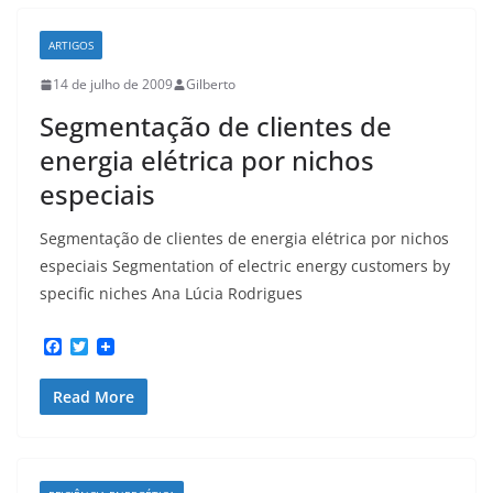
o
r
k
ARTIGOS
14 de julho de 2009
Gilberto
Segmentação de clientes de
energia elétrica por nichos
especiais
Segmentação de clientes de energia elétrica por nichos
especiais Segmentation of electric energy customers by
specific niches Ana Lúcia Rodrigues
F
T
a
w
c
i
Read More
e
t
b
t
o
e
o
r
k