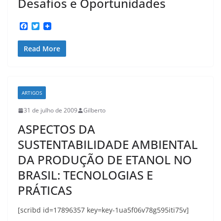
Desafios e Oportunidades
F
T
a
w
c
i
Read More
e
t
b
t
o
e
o
r
k
ARTIGOS
31 de julho de 2009
Gilberto
ASPECTOS DA
SUSTENTABILIDADE AMBIENTAL
DA PRODUÇÃO DE ETANOL NO
BRASIL: TECNOLOGIAS E
PRÁTICAS
[scribd id=17896357 key=key-1ua5f06v78g595iti75v]