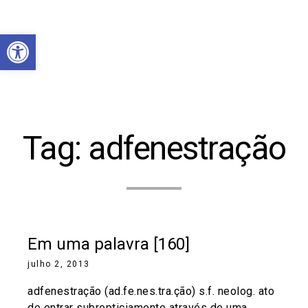
Abrir a barra de ferramentas
Tag:
adfenestração
Em uma palavra [160]
julho 2, 2013
adfenestração (ad.fe.nes.tra.ção) s.f. neolog. ato
de entrar subrepticiamente através de uma