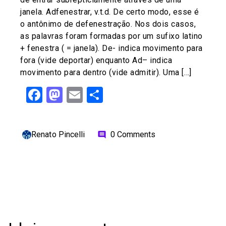
janela. Adfenestrar, v.t.d. De certo modo, esse é
o antônimo de defenestração. Nos dois casos,
as palavras foram formadas por um sufixo latino
+ fenestra ( = janela). De- indica movimento para
fora (vide deportar) enquanto Ad– indica
movimento para dentro (vide admitir). Uma […]
Facebook
Mastodon
Email
Share
Renato Pincelli
0 Comments
comment