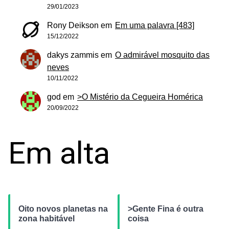
29/01/2023
Rony Deikson
em
Em uma palavra [483]
15/12/2022
dakys zammis
em
O admirável mosquito das
neves
10/11/2022
god
em
>O Mistério da Cegueira Homérica
20/09/2022
Em alta
Oito novos planetas na
>Gente Fina é outra
zona habitável
coisa