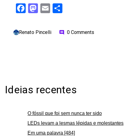
Facebook
Mastodon
Email
Share
Renato Pincelli
0 Comments
comment
Ideias recentes
O fóssil que foi sem nunca ter sido
LEDs levam a lesmas lépidas e molestantes
Em uma palavra [484]