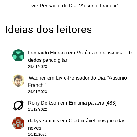
Livre-Pensador do Dia: “Ausonio Franchi”
Ideias dos leitores
Leonardo Hideaki
em
Você não precisa usar 10
dedos para digitar
29/01/2023
Wagner
em
Livre-Pensador do Dia: “Ausonio
Franchi”
29/01/2023
Rony Deikson
em
Em uma palavra [483]
15/12/2022
dakys zammis
em
O admirável mosquito das
neves
10/11/2022