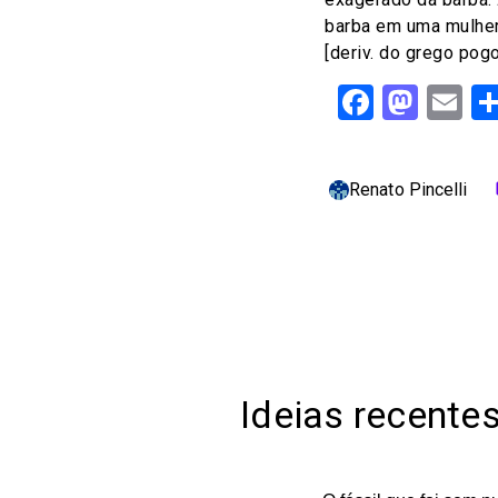
barba em uma mulher.
[deriv. do grego pog
Facebo
Mast
Em
Renato Pincelli
c
Ideias recente