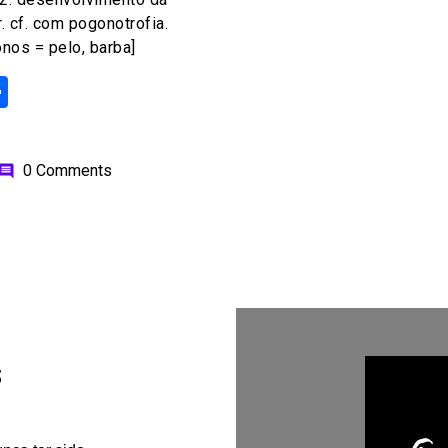
 cf. com pogonotrofia.
onos = pelo, barba]
ok
odon
ail
Share
0 Comments
omment
s