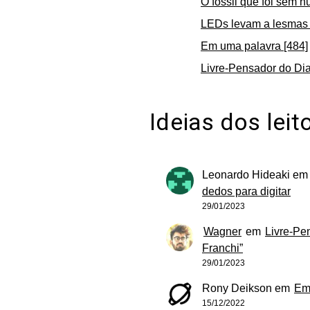
O fóssil que foi sem n
LEDs levam a lesmas 
Em uma palavra [484]
Livre-Pensador do Dia
Ideias dos leit
Leonardo Hideaki
e
dedos para digitar
29/01/2023
Wagner
em
Livre-Pe
Franchi”
29/01/2023
Rony Deikson
em
Em
15/12/2022