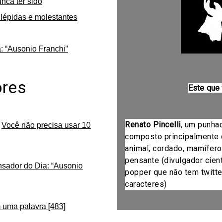
unca ter sido
lépidas e molestantes
: “Ausonio Franchi”
ores
Este que
Renato Pincelli
, um punha
m
Você não precisa usar 10
composto principalmente 
animal, cordado, mamífero
pensante (divulgador cientí
nsador do Dia: “Ausonio
popper que não tem twitte
caracteres)
 uma palavra [483]