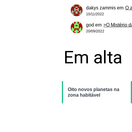
dakys zammis
em
O 
10/11/2022
god
em
>O Mistério 
20/09/2022
Em alta
Oito novos planetas na
zona habitável