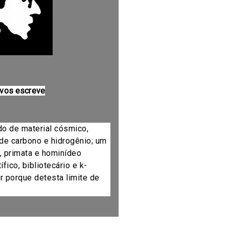
 vos escreve
do de material cósmico,
de carbono e hidrogênio; um
, primata e hominídeo
fico, bibliotecário e k-
r porque detesta limite de