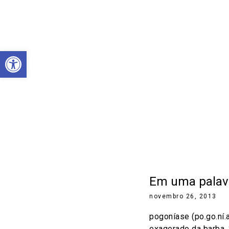
Abrir a barra de ferramentas
Em uma palavr
novembro 26, 2013
pogoníase (po.go.ní.a
exagerado da barba.