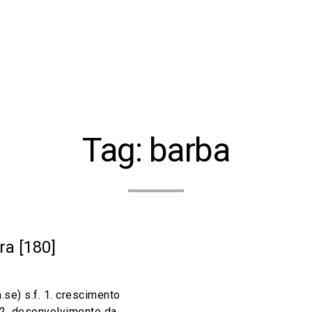
Tag:
barba
a [180]
.se) s.f. 1. crescimento
 2. desenvolvimento da