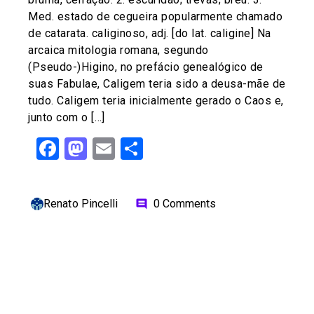
Med. estado de cegueira popularmente chamado
de catarata. caliginoso, adj. [do lat. caligine] Na
arcaica mitologia romana, segundo
(Pseudo-)Higino, no prefácio genealógico de
suas Fabulae, Caligem teria sido a deusa-mãe de
tudo. Caligem teria inicialmente gerado o Caos e,
junto com o […]
Facebook
Mastodon
Email
Share
Renato Pincelli
0 Comments
comment