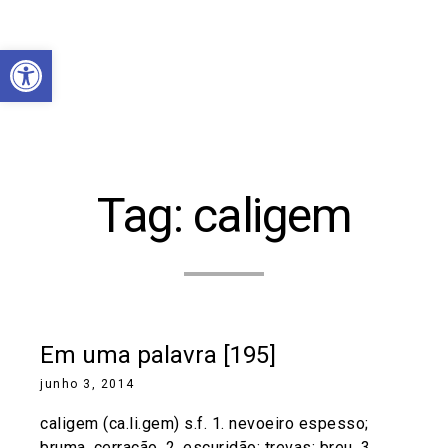
Abrir a barra de ferramentas
Tag:
caligem
Em uma palavra [195]
junho 3, 2014
caligem (ca.li.gem) s.f. 1. nevoeiro espesso;
bruma, cerração. 2. escuridão; trevas; breu. 3.