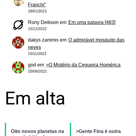
Franchi”
29/01/2023
Rony Deikson
em
Em uma palavra [483]
15/12/2022
dakys zammis
em
O admirável mosquito das
neves
10/11/2022
god
em
>O Mistério da Cegueira Homérica
20/09/2022
Em alta
Oito novos planetas na
>Gente Fina é outra