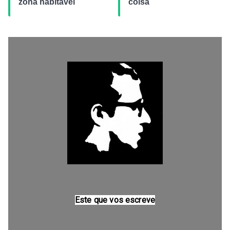
zona habitável
coisa
Este que vos escreve