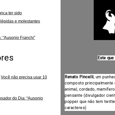
unca ter sido
lépidas e molestantes
: “Ausonio Franchi”
ores
Este que
Renato Pincelli
, um punha
m
Você não precisa usar 10
composto principalmente 
animal, cordado, mamífero
pensante (divulgador cientí
nsador do Dia: “Ausonio
popper que não tem twitte
caracteres)