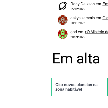
Rony Deikson
em
Em
15/12/2022
dakys zammis
em
O 
10/11/2022
god
em
>O Mistério 
20/09/2022
Em alta
Oito novos planetas na
zona habitável