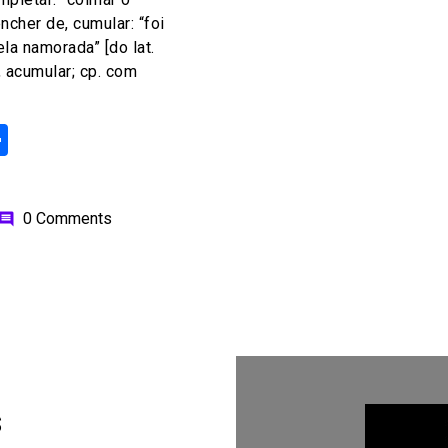
encher de, cumular: “foi
la namorada” [do lat.
 acumular; cp. com
ok
odon
ail
Share
0 Comments
omment
s