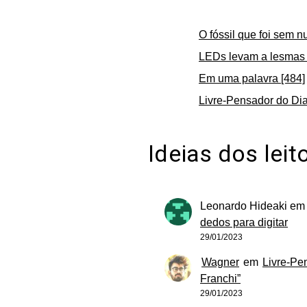
O fóssil que foi sem n
LEDs levam a lesmas 
Em uma palavra [484]
Livre-Pensador do Dia
Ideias dos leit
Leonardo Hideaki
e
dedos para digitar
29/01/2023
Wagner
em
Livre-Pe
Franchi”
29/01/2023