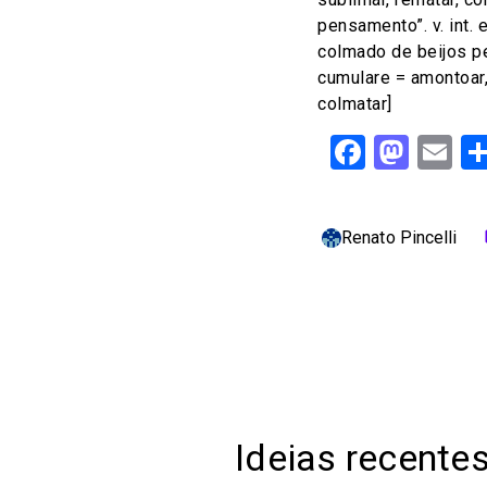
pensamento”. v. int. 
colmado de beijos pe
cumulare = amontoar,
colmatar]
Facebo
Mast
Em
Renato Pincelli
c
Ideias recente