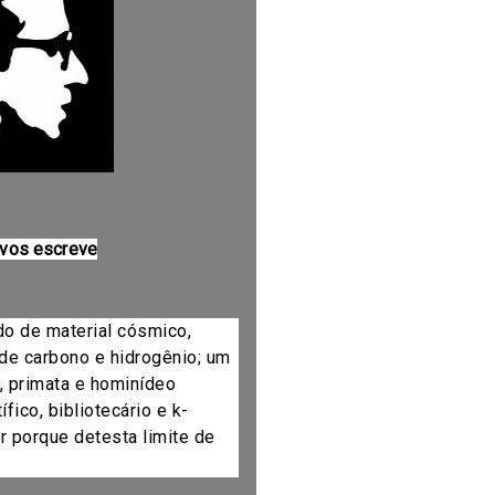
 vos escreve
do de material cósmico,
de carbono e hidrogênio; um
, primata e hominídeo
fico, bibliotecário e k-
r porque detesta limite de