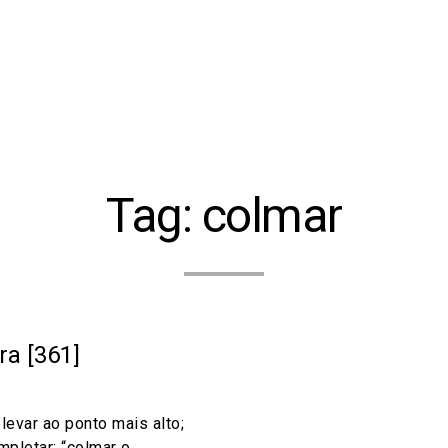
Tag:
colmar
a [361]
elevar ao ponto mais alto;
mpletar: “colmar o