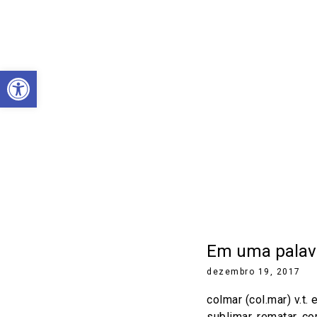
Abrir a barra de ferramentas
Em uma palavr
dezembro 19, 2017
colmar (col.mar) v.t. 
sublimar, rematar, co