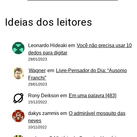
Ideias dos leitores
Leonardo Hideaki
em
Você não precisa usar 10
dedos para digitar
29/01/2023
Wagner
em
Livre-Pensador do Dia: “Ausonio
Franchi”
29/01/2023
Rony Deikson
em
Em uma palavra [483]
15/12/2022
dakys zammis
em
O admirável mosquito das
neves
10/11/2022