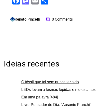
Facebook
Mastodon
Email
Share
Renato Pincelli
0 Comments
comment
Ideias recentes
O fóssil que foi sem nunca ter sido
LEDs levam a lesmas lépidas e molestantes
Em uma palavra [484]
Livre-Pensador do Dia: “Ausonio Franchi”