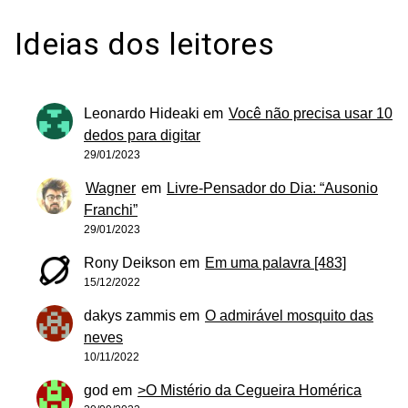
Ideias dos leitores
Leonardo Hideaki
em
Você não precisa usar 10
dedos para digitar
29/01/2023
Wagner
em
Livre-Pensador do Dia: “Ausonio
Franchi”
29/01/2023
Rony Deikson
em
Em uma palavra [483]
15/12/2022
dakys zammis
em
O admirável mosquito das
neves
10/11/2022
god
em
>O Mistério da Cegueira Homérica