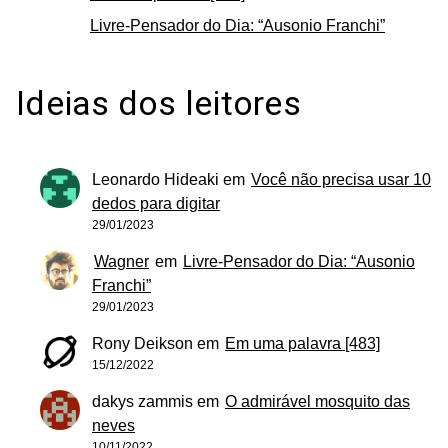
Livre-Pensador do Dia: “Ausonio Franchi”
Ideias dos leitores
Leonardo Hideaki
em
Você não precisa usar 10
dedos para digitar
29/01/2023
Wagner
em
Livre-Pensador do Dia: “Ausonio
Franchi”
29/01/2023
Rony Deikson
em
Em uma palavra [483]
15/12/2022
dakys zammis
em
O admirável mosquito das
neves
10/11/2022