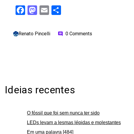
Facebook
Mastodon
Email
Share
Renato Pincelli
0 Comments
comment
Ideias recentes
O fóssil que foi sem nunca ter sido
LEDs levam a lesmas lépidas e molestantes
Em uma palavra [484]