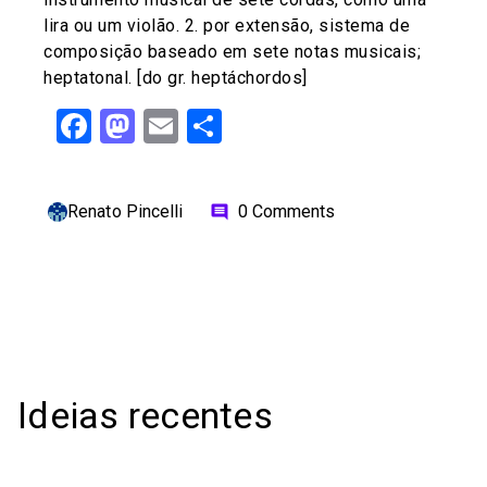
lira ou um violão. 2. por extensão, sistema de
composição baseado em sete notas musicais;
heptatonal. [do gr. heptáchordos]
Facebook
Mastodon
Email
Share
Renato Pincelli
0 Comments
comment
Ideias recentes