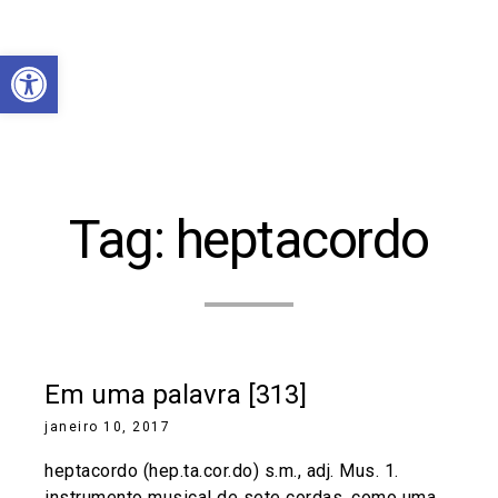
Abrir a barra de ferramentas
Tag:
heptacordo
Em uma palavra [313]
janeiro 10, 2017
heptacordo (hep.ta.cor.do) s.m., adj. Mus. 1.
instrumento musical de sete cordas, como uma