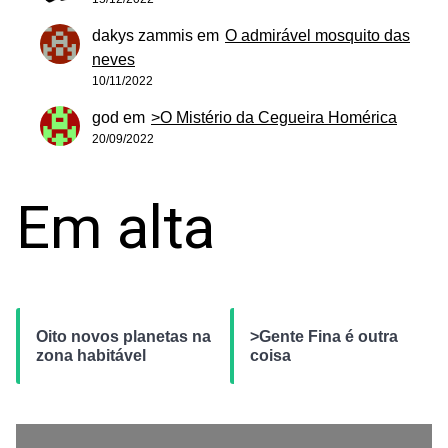
dakys zammis
em
O admirável mosquito das
neves
10/11/2022
god
em
>O Mistério da Cegueira Homérica
20/09/2022
Em alta
Oito novos planetas na
>Gente Fina é outra
zona habitável
coisa