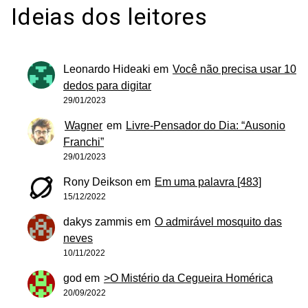
Ideias dos leitores
Leonardo Hideaki
em
Você não precisa usar 10
dedos para digitar
29/01/2023
Wagner
em
Livre-Pensador do Dia: “Ausonio
Franchi”
29/01/2023
Rony Deikson
em
Em uma palavra [483]
15/12/2022
dakys zammis
em
O admirável mosquito das
neves
10/11/2022
god
em
>O Mistério da Cegueira Homérica
20/09/2022