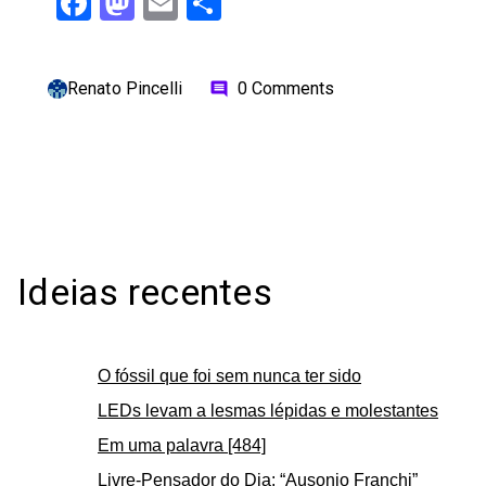
Facebook
Mastodon
Email
Share
Renato Pincelli
0 Comments
comment
Ideias recentes
O fóssil que foi sem nunca ter sido
LEDs levam a lesmas lépidas e molestantes
Em uma palavra [484]
Livre-Pensador do Dia: “Ausonio Franchi”