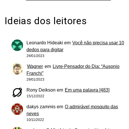
Ideias dos leitores
Leonardo Hideaki
em
Você não precisa usar 10
dedos para digitar
29/01/2023
Wagner
em
Livre-Pensador do Dia: “Ausonio
Franchi”
29/01/2023
Rony Deikson
em
Em uma palavra [483]
15/12/2022
dakys zammis
em
O admirável mosquito das
neves
10/11/2022