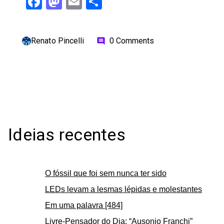
Facebook
Mastodon
Email
Share
Renato Pincelli
0 Comments
comment
Ideias recentes
O fóssil que foi sem nunca ter sido
LEDs levam a lesmas lépidas e molestantes
Em uma palavra [484]
Livre-Pensador do Dia: “Ausonio Franchi”