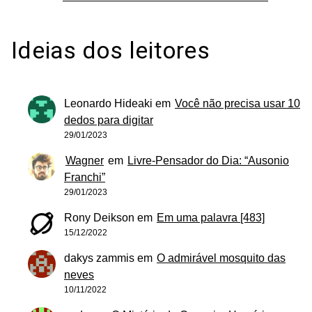
Ideias dos leitores
Leonardo Hideaki
em
Você não precisa usar 10
dedos para digitar
29/01/2023
Wagner
em
Livre-Pensador do Dia: “Ausonio
Franchi”
29/01/2023
Rony Deikson
em
Em uma palavra [483]
15/12/2022
dakys zammis
em
O admirável mosquito das
neves
10/11/2022