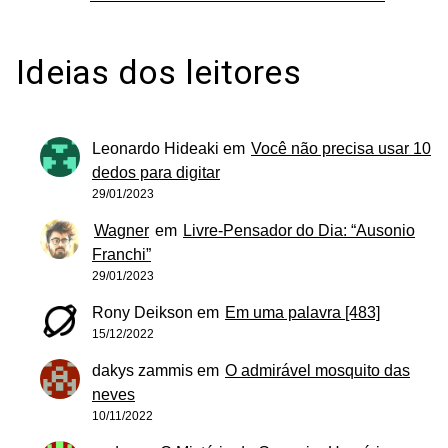
Ideias dos leitores
Leonardo Hideaki
em
Você não precisa usar 10
dedos para digitar
29/01/2023
Wagner
em
Livre-Pensador do Dia: “Ausonio
Franchi”
29/01/2023
Rony Deikson
em
Em uma palavra [483]
15/12/2022
dakys zammis
em
O admirável mosquito das
neves
10/11/2022