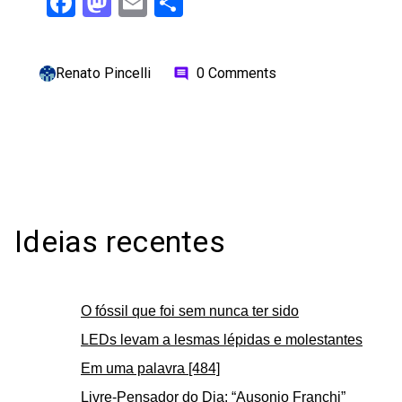
Facebook
Mastodon
Email
Share
Renato Pincelli
0 Comments
comment
Ideias recentes
O fóssil que foi sem nunca ter sido
LEDs levam a lesmas lépidas e molestantes
Em uma palavra [484]
Livre-Pensador do Dia: “Ausonio Franchi”