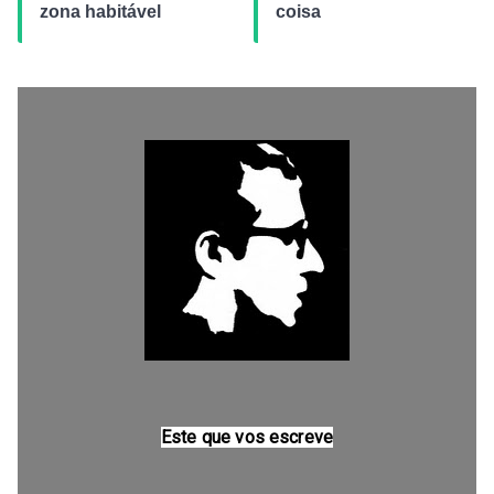
zona habitável
coisa
Este que vos escreve