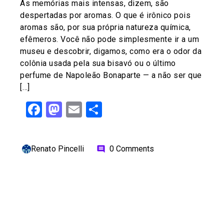
As memórias mais intensas, dizem, são
despertadas por aromas. O que é irônico pois
aromas são, por sua própria natureza química,
efêmeros. Você não pode simplesmente ir a um
museu e descobrir, digamos, como era o odor da
colônia usada pela sua bisavó ou o último
perfume de Napoleão Bonaparte — a não ser que
[…]
Facebook
Mastodon
Email
Share
Renato Pincelli
0 Comments
comment