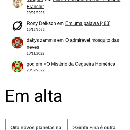
Franchi”
29/01/2023
Rony Deikson
em
Em uma palavra [483]
15/12/2022
dakys zammis
em
O admirável mosquito das
neves
10/11/2022
god
em
>O Mistério da Cegueira Homérica
20/09/2022
Em alta
Oito novos planetas na
>Gente Fina é outra