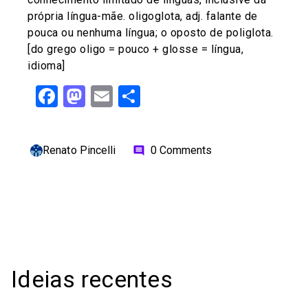
própria língua-mãe. oligoglota, adj. falante de
pouca ou nenhuma língua; o oposto de poliglota.
[do grego oligo = pouco + glosse = língua,
idioma]
Facebook
Mastodon
Email
Share
Renato Pincelli
0 Comments
comment
Ideias recentes