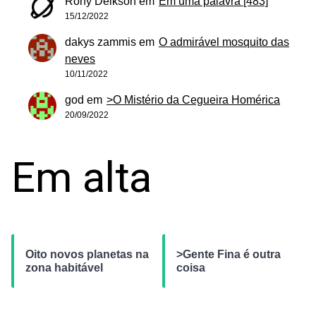
Rony Deikson
em
Em uma palavra [483]
15/12/2022
dakys zammis
em
O admirável mosquito das
neves
10/11/2022
god
em
>O Mistério da Cegueira Homérica
20/09/2022
Em alta
Oito novos planetas na
>Gente Fina é outra
zona habitável
coisa