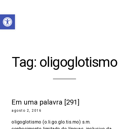
Abrir a barra de ferramentas
Tag:
oligoglotismo
Em uma palavra [291]
agosto 2, 2016
oligoglotismo (o.li.go.glo.tis.mo) s.m.
conhecimento limitado de línguas, inclusive da