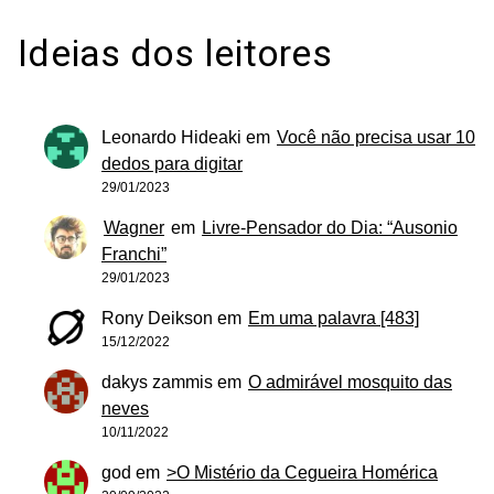
Ideias dos leitores
Leonardo Hideaki
em
Você não precisa usar 10
dedos para digitar
29/01/2023
Wagner
em
Livre-Pensador do Dia: “Ausonio
Franchi”
29/01/2023
Rony Deikson
em
Em uma palavra [483]
15/12/2022
dakys zammis
em
O admirável mosquito das
neves
10/11/2022
god
em
>O Mistério da Cegueira Homérica