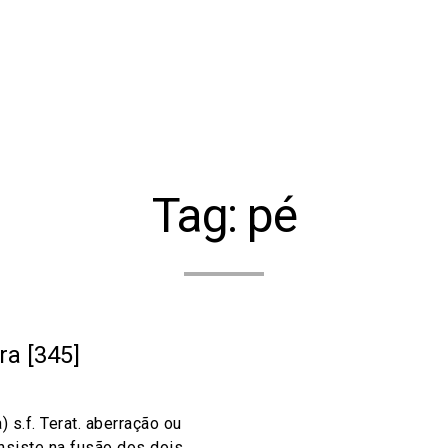
Tag:
pé
a [345]
) s.f. Terat. aberração ou
siste na fusão dos dois