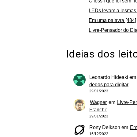
O fóssil que foi sem n
LEDs levam a lesmas 
Em uma palavra [484]
Livre-Pensador do Dia
Ideias dos leit
Leonardo Hideaki
e
dedos para digitar
29/01/2023
Wagner
em
Livre-Pe
Franchi”
29/01/2023
Rony Deikson
em
Em
15/12/2022