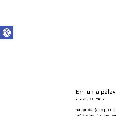
Abrir a barra de ferramentas
Em uma palavr
agosto 29, 2017
simpodia (sim.po.di.a
má-formação que con