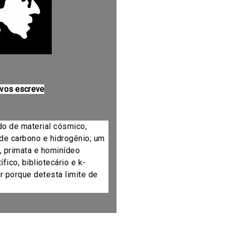
 vos escreve
do de material cósmico,
de carbono e hidrogênio; um
, primata e hominídeo
fico, bibliotecário e k-
r porque detesta limite de