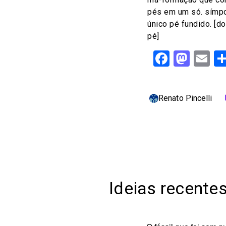
pés em um só. símpo
único pé fundido. [do
pé]
Facebo
Mast
Em
Renato Pincelli
c
Ideias recente