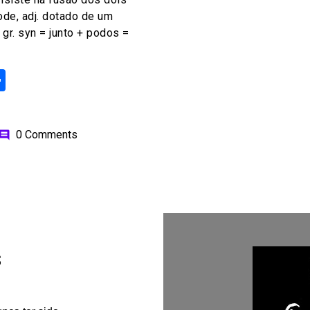
de, adj. dotado de um
 gr. syn = junto + podos =
ok
odon
ail
Share
0 Comments
omment
s