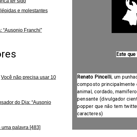
unca ter sido
lépidas e molestantes
: “Ausonio Franchi”
ores
Este que
Renato Pincelli
, um punha
m
Você não precisa usar 10
composto principalmente 
animal, cordado, mamífero
pensante (divulgador cientí
nsador do Dia: “Ausonio
popper que não tem twitte
caracteres)
 uma palavra [483]