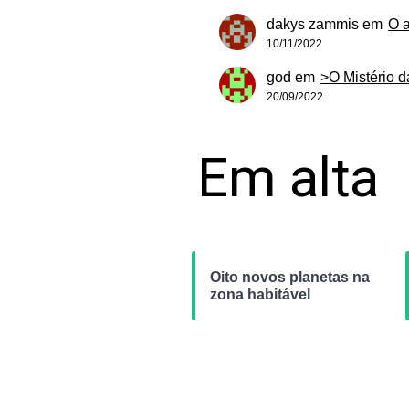
dakys zammis
em
O 
10/11/2022
god
em
>O Mistério 
20/09/2022
Em alta
Oito novos planetas na
zona habitável