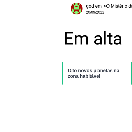
god
em
>O Mistério 
20/09/2022
Em alta
Oito novos planetas na
zona habitável