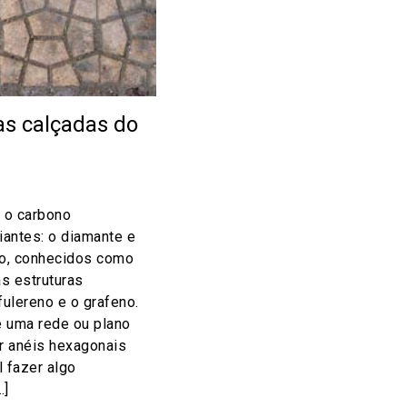
as calçadas do
, o carbono
iantes: o diamante e
no, conhecidos como
s estruturas
fulereno e o grafeno.
e uma rede ou plano
r anéis hexagonais
l fazer algo
…]