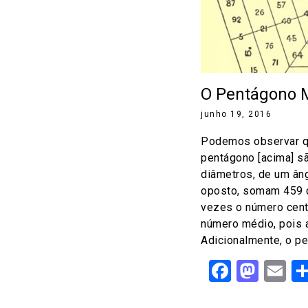
O Pentágono M
junho 19, 2016
Podemos observar qu
pentágono [acima] sã
diâmetros, de um âng
oposto, somam 459 c
vezes o número cent
número médio, pois a
Adicionalmente, o pe
Facebo
Mast
Em