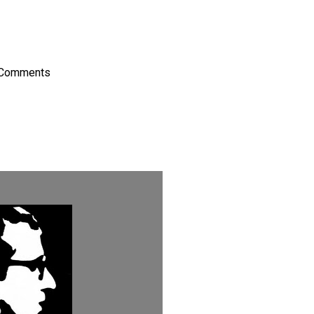
on
l
hare
 Comments