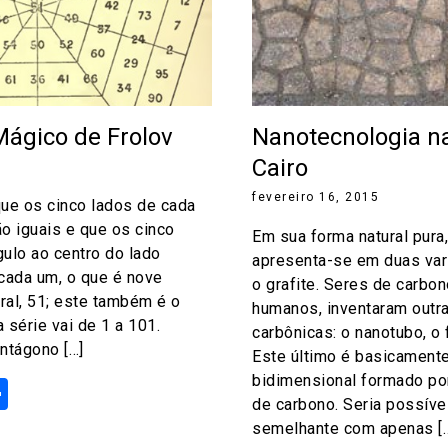
ágico de Frolov
Nanotecnologia n
Cairo
fevereiro 16, 2015
e os cinco lados de cada
o iguais e que os cinco
Em sua forma natural pura
ulo ao centro do lado
apresenta-se em duas var
ada um, o que é nove
o grafite. Seres de carbo
ral, 51; este também é o
humanos, inventaram outra
 série vai de 1 a 101.
carbônicas: o nanotubo, o 
ntágono […]
Este último é basicament
bidimensional formado po
ok
odon
ail
Share
de carbono. Seria possíve
semelhante com apenas [