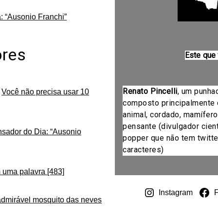
: “Ausonio Franchi”
ores
Este que
Renato Pincelli
, um punha
m
Você não precisa usar 10
composto principalmente 
animal, cordado, mamífero
pensante (divulgador cientí
nsador do Dia: “Ausonio
popper que não tem twitte
caracteres)
 uma palavra [483]
Instagram
admirável mosquito das neves