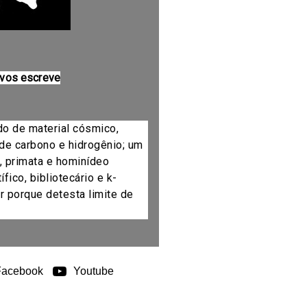
 vos escreve
do de material cósmico,
de carbono e hidrogênio; um
, primata e hominídeo
fico, bibliotecário e k-
r porque detesta limite de
Facebook
Youtube