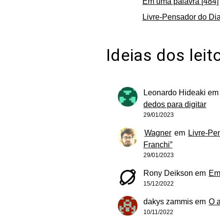
Em uma palavra [484]
Livre-Pensador do Dia
Ideias dos leit
Leonardo Hideaki
e
dedos para digitar
29/01/2023
Wagner
em
Livre-Pe
Franchi”
29/01/2023
Rony Deikson
em
Em
15/12/2022
dakys zammis
em
O 
10/11/2022