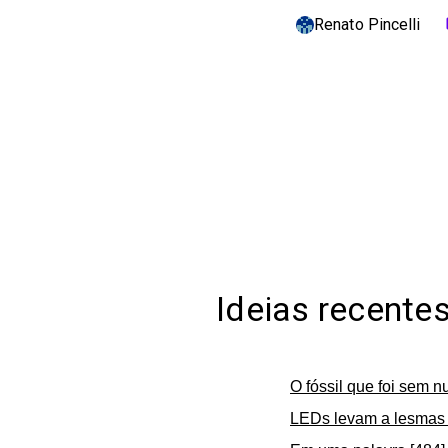
Renato Pincelli
c
Ideias recente
O fóssil que foi sem n
LEDs levam a lesmas 