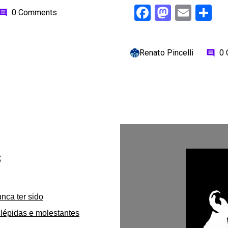
Facebook
Mastod
Emai
S
0 Comments
omment
Renato Pincelli
0
comment
s
unca ter sido
lépidas e molestantes