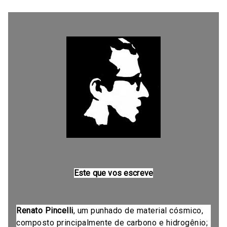
Este que vos escreve
Renato Pincelli
, um punhado de material cósmico,
composto principalmente de carbono e hidrogênio;