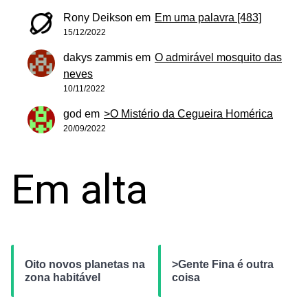
Rony Deikson
em
Em uma palavra [483]
15/12/2022
dakys zammis
em
O admirável mosquito das
neves
10/11/2022
god
em
>O Mistério da Cegueira Homérica
20/09/2022
Em alta
Oito novos planetas na
>Gente Fina é outra
zona habitável
coisa