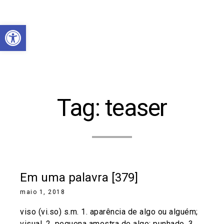
Abrir a barra de ferramentas
Tag:
teaser
Em uma palavra [379]
maio 1, 2018
viso (vi.so) s.m. 1. aparência de algo ou alguém;
visual. 2. pequena amostra de algo; punhado. 3.