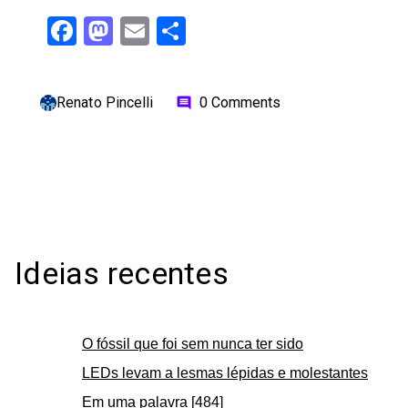
Facebook
Mastodon
Email
Share
Renato Pincelli
0 Comments
comment
Ideias recentes
O fóssil que foi sem nunca ter sido
LEDs levam a lesmas lépidas e molestantes
Em uma palavra [484]