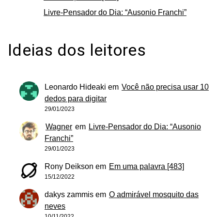
Livre-Pensador do Dia: “Ausonio Franchi”
Ideias dos leitores
Leonardo Hideaki
em
Você não precisa usar 10
dedos para digitar
29/01/2023
Wagner
em
Livre-Pensador do Dia: “Ausonio
Franchi”
29/01/2023
Rony Deikson
em
Em uma palavra [483]
15/12/2022
dakys zammis
em
O admirável mosquito das
neves
10/11/2022