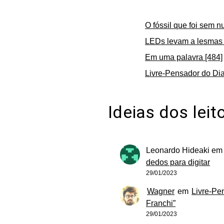
O fóssil que foi sem n
LEDs levam a lesmas 
Em uma palavra [484]
Livre-Pensador do Dia
Ideias dos leit
Leonardo Hideaki
e
dedos para digitar
29/01/2023
Wagner
em
Livre-Pe
Franchi”
29/01/2023