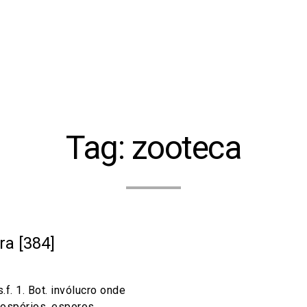
Tag:
zooteca
a [384]
.f. 1. Bot. invólucro onde
ospórios, esporos