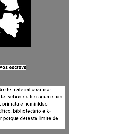
 vos escreve
do de material cósmico,
de carbono e hidrogênio; um
, primata e hominídeo
fico, bibliotecário e k-
r porque detesta limite de