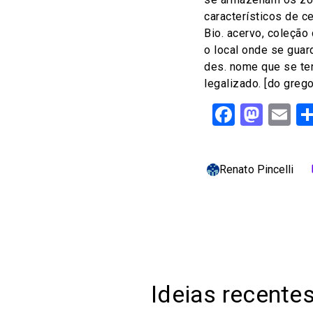
característicos de ce
Bio. acervo, coleção
o local onde se guard
des. nome que se ten
legalizado. [do grego
Facebo
Mast
Em
Renato Pincelli
c
Ideias recente