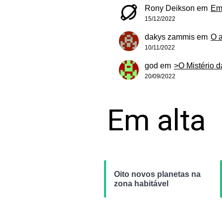
Rony Deikson
em
Em
15/12/2022
dakys zammis
em
O 
10/11/2022
god
em
>O Mistério 
20/09/2022
Em alta
Oito novos planetas na
zona habitável