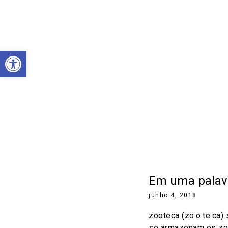
Abrir a barra de ferramentas
Em uma palavr
junho 4, 2018
zooteca (zo.o.te.ca) s
se armazenam os zo