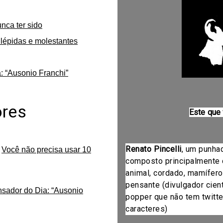
unca ter sido
lépidas e molestantes
: “Ausonio Franchi”
ores
Este que
Renato Pincelli
, um punha
m
Você não precisa usar 10
composto principalmente 
animal, cordado, mamífero
pensante (divulgador cientí
nsador do Dia: “Ausonio
popper que não tem twitte
caracteres)