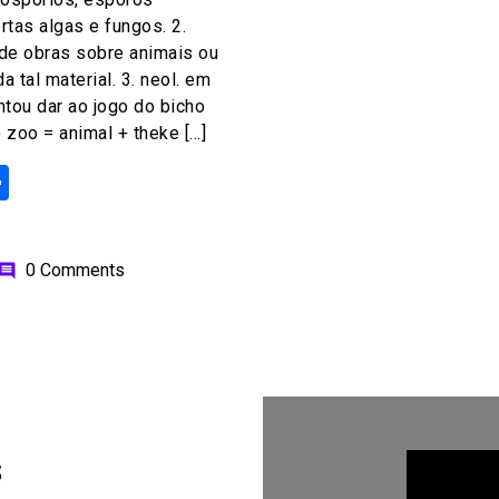
rtas algas e fungos. 2.
 de obras sobre animais ou
a tal material. 3. neol. em
tou dar ao jogo do bicho
 zoo = animal + theke […]
ok
odon
ail
Share
0 Comments
omment
s