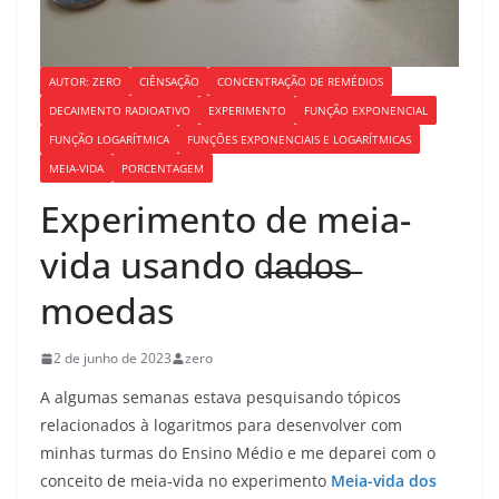
AUTOR: ZERO
CIÊNSAÇÃO
CONCENTRAÇÃO DE REMÉDIOS
DECAIMENTO RADIOATIVO
EXPERIMENTO
FUNÇÃO EXPONENCIAL
FUNÇÃO LOGARÍTMICA
FUNÇÕES EXPONENCIAIS E LOGARÍTMICAS
MEIA-VIDA
PORCENTAGEM
Experimento de meia-
vida usando d̶a̶d̶o̶s̶
moedas
2 de junho de 2023
zero
A algumas semanas estava pesquisando tópicos
relacionados à logaritmos para desenvolver com
minhas turmas do Ensino Médio e me deparei com o
conceito de meia-vida no experimento
Meia-vida dos