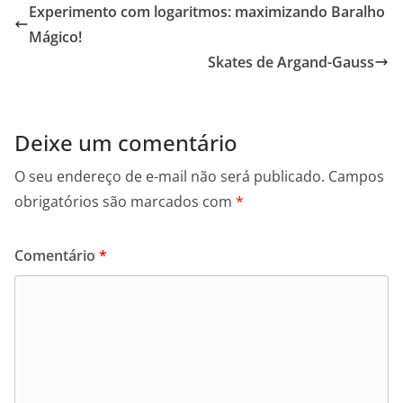
e
o
l
e
Experimento com logaritmos: maximizando Baralho
b
d
Mágico!
o
o
Skates de Argand-Gauss
o
n
k
Deixe um comentário
O seu endereço de e-mail não será publicado.
Campos
obrigatórios são marcados com
*
Comentário
*