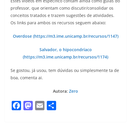
Estes vídeos em específico contam ainda como guias do
professor, que orientam como discutir/consolidar os
conceitos tratados e trazem sugestões de atividades.
Os links para ambos os recursos seguem abaixo:
Overdose (https://m3.ime.unicamp.br/recursos/1147)
Salvador, o hipocondríaco
(https://m3.ime.unicamp.br/recursos/1174)
Se gostou, já usou, tem dúvidas ou simplesmente ta de
boa, comenta ai.
Autora:
Zero
F
M
E
S
a
a
m
h
c
st
ai
ar