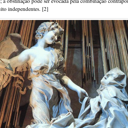
; a obstinação pode ser evocada pela combinação contrapon
ito independentes. [2]