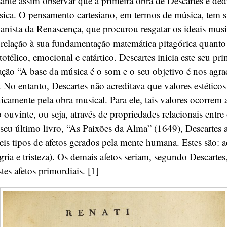
sante assim observar que a primeira obra de Descartes é de
sica. O pensamento cartesiano, em termos de música, tem s
ista da Renascença, que procurou resgatar os ideais musi
 relação à sua fundamentação matemática pitagórica quanto
otélico, emocional e catártico. Descartes inicia este seu pr
ação “A base da música é o som e o seu objetivo é nos agrad
 No entanto, Descartes não acreditava que valores estético
icamente pela obra musical. Para ele, tais valores ocorrem a
ouvinte, ou seja, através de propriedades relacionais entre 
seu último livro, “As Paixões da Alma” (1649), Descartes 
eis tipos de afetos gerados pela mente humana. Estes são: 
egria e tristeza). Os demais afetos seriam, segundo Descartes
es afetos primordiais. [1]