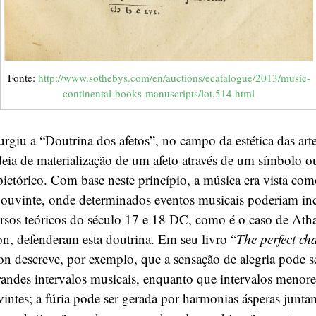
Fonte:
http://www.sothebys.com/en/auctions/ecatalogue/2013/music-
continental-books-manuscripts/lot.514.html
urgiu a “Doutrina dos afetos”, no campo da estética das arte
deia de materialização de um afeto através de um símbolo ou
pictórico. Com base neste princípio, a música era vista c
o ouvinte, onde determinados eventos musicais poderiam in
ersos teóricos do século 17 e 18 DC, como é o caso de Ath
n, defenderam esta doutrina. Em seu livro “
The perfect ch
n descreve, por exemplo, que a sensação de alegria pode s
andes intervalos musicais, enquanto que intervalos menor
uvintes; a fúria pode ser gerada por harmonias ásperas junt