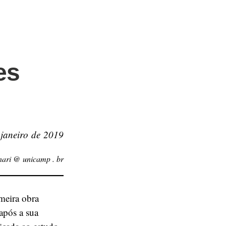
es
 janeiro de 2019
nari @ unicamp . br
meira obra
após a sua