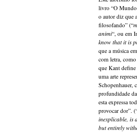
livro “O Mundo
o autor diz que 
filosofando” (“
m
animi
“, ou em I
know that it is 
que a música em 
com letra, como 
que Kant define
uma arte represe
Schopenhauer, ci
profundidade da 
esta expressa t
provocar dor”. (
inexplicable, is 
but entirely wit