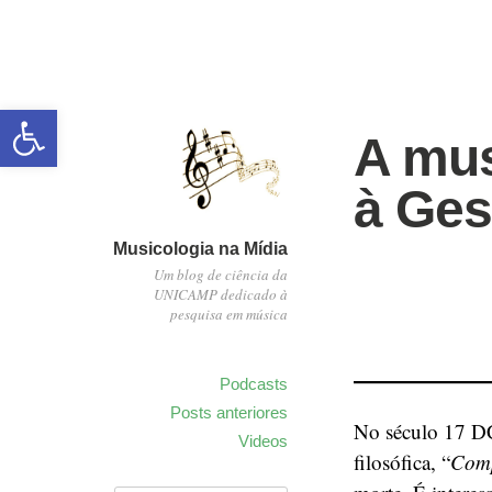
Abrir a barra de ferramentas
A mus
à Ges
Musicologia na Mídia
Um blog de ciência da
UNICAMP dedicado à
pesquisa em música
Podcasts
Posts anteriores
No século 17 DC
Videos
filosófica, “
Comp