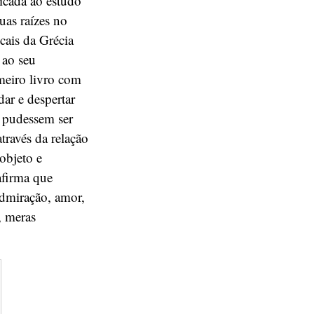
dicada ao estudo
uas raízes no
cais da Grécia
 ao seu
imeiro livro com
ar e despertar
s pudessem ser
través da relação
objeto e
afirma que
admiração, amor,
, meras