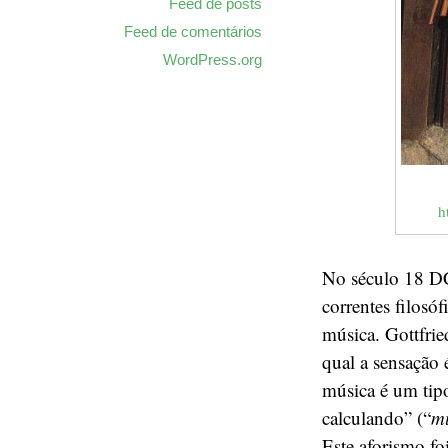
Feed de posts
Feed de comentários
WordPress.org
h
No século 18 DC
correntes filosó
música. Gottfri
qual a sensação
música é um tipo
calculando” (“
mu
Este aforismo f