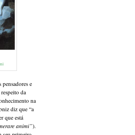
ni
s pensadores e
 respeito da
conhecimento na
bniz diz que “a
er que está
umerare animi”
).
m seu primeiro