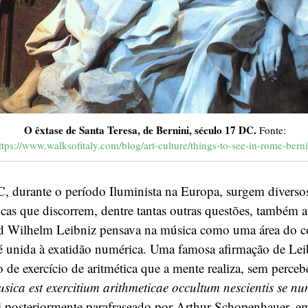
O êxtase de Santa Teresa, de Bernini, século 17 DC.
Fonte:
ttps://www.walksofitaly.com/blog/art-culture/things-to-see-in-rome-berni
, durante o período Iluminista na Europa, surgem diverso
ficas que discorrem, dentre tantas outras questões, também a
ed Wilhelm Leibniz pensava na música como uma área do 
 é unida à exatidão numérica. Uma famosa afirmação de Lei
 de exercício de aritmética que a mente realiza, sem perceb
sica est exercitium arithmeticae occultum nescientis se n
oi posteriormente parafraseado por Arthur Schopenhauer, e