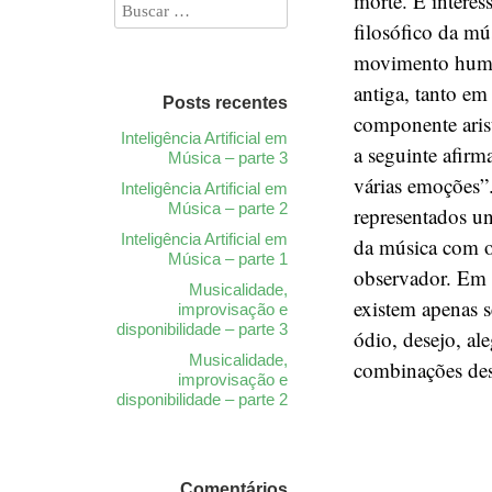
morte. É interes
filosófico da mú
movimento human
antiga, tanto em
Posts recentes
componente arist
Inteligência Artificial em
a seguinte afirm
Música – parte 3
várias emoções”.
Inteligência Artificial em
Música – parte 2
representados un
Inteligência Artificial em
da música com o 
Música – parte 1
observador. Em 
Musicalidade,
existem apenas s
improvisação e
disponibilidade – parte 3
ódio, desejo, al
Musicalidade,
combinações dest
improvisação e
disponibilidade – parte 2
Comentários