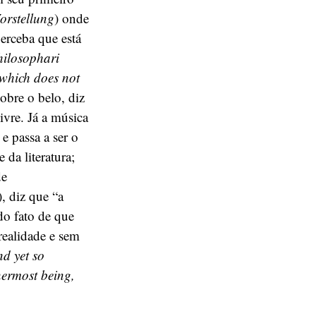
orstellung
) onde
perceba que está
hilosophari
 which does not
obre o belo, diz
ivre. Já a música
e passa a ser o
da literatura;
de
, diz que “a
 do fato de que
realidade e sem
nd yet so
nnermost being,