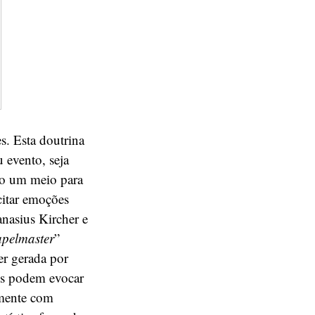
s. Esta doutrina
 evento, seja
omo um meio para
citar emoções
anasius Kircher e
apelmaster
”
er gerada por
es podem evocar
amente com