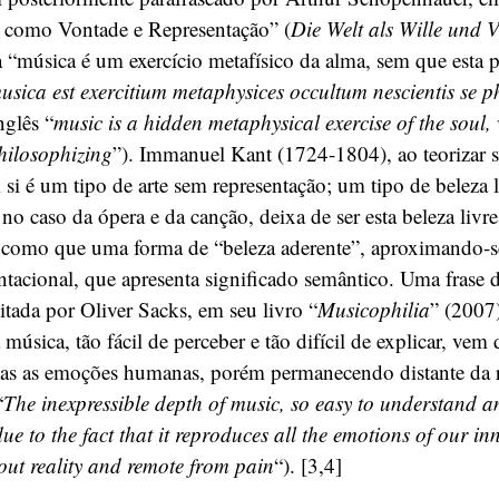
 como Vontade e Representação” (
Die Welt als Wille und V
a “música é um exercício metafísico da alma, sem que esta 
usica est exercitium metaphysices occultum nescientis se p
nglês “
music is a hidden metaphysical exercise of the soul,
philosophizing
”). Immanuel Kant (1724-1804), ao teorizar s
si é um tipo de arte sem representação; um tipo de beleza l
no caso da ópera e da canção, deixa de ser esta beleza livre 
 como que uma forma de “beleza aderente”, aproximando-se 
ntacional, que apresenta significado semântico. Uma frase 
tada por Oliver Sacks, em seu livro “
Musicophilia
” (2007)
música, tão fácil de perceber e tão difícil de explicar, vem
odas as emoções humanas, porém permanecendo distante da 
“
The inexpressible depth of music, so easy to understand a
due to the fact that it reproduces all the emotions of our i
hout reality and remote from pain
“). [3,4]