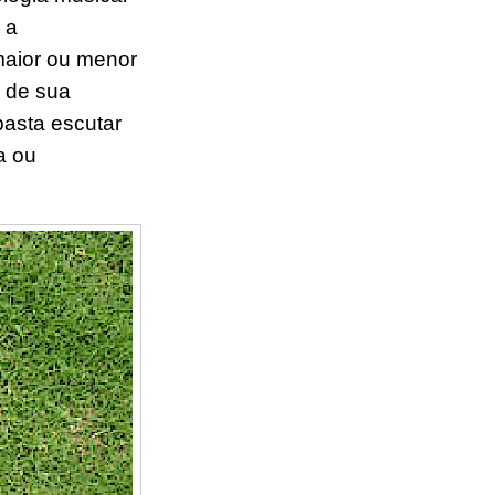
 a
maior ou menor
a de sua
basta escutar
a ou