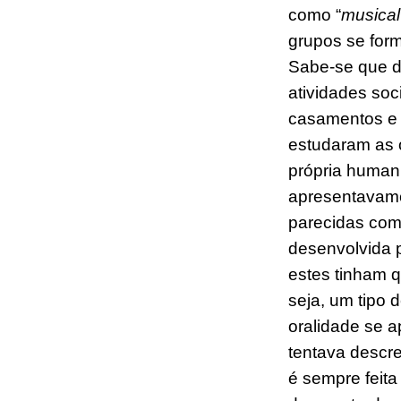
como “
musical
grupos se fo
Sabe-se que d
atividades soc
casamentos e 
estudaram as 
p
rópria
humani
apresentava
m
parecidas com
desenvolvida 
estes tinham 
seja, um tipo 
oralidade se 
tentava descr
é sempre feit