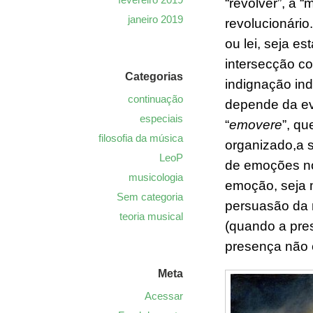
“revolver”, a
janeiro 2019
revolucionário
ou lei
, seja est
intersecção c
Categorias
indignação ind
continuação
depende da ev
especiais
“
emovere
”, qu
filosofia da música
organizado,a 
LeoP
de emoções no
musicologia
emoção, seja 
Sem categoria
persua
são d
a 
teoria musical
(quando a pre
presença não 
Meta
Acessar