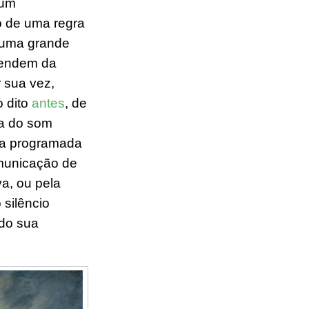
 um
o de uma r
egra
 uma grande
pendem da
r sua vez,
 dito
antes
, de
ita do som
ia
programada
omunicação de
a, ou p
ela
o
silêncio
do sua