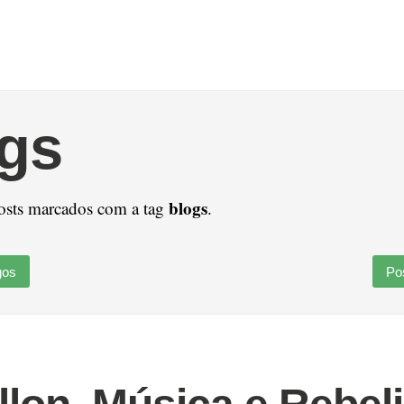
gs
blogs
osts marcados com a tag
.
gos
Po