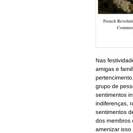
French Revoluti
Commemor
Nas festivida
amigas e famil
pertencimento
grupo
de pess
sentimentos in
indiferenças, r
sentimentos d
dos
membros d
amenizar
isso