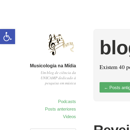
Abrir a barra de ferramentas
blo
Musicologia na Mídia
Existem 40 p
Um blog de ciência da
UNICAMP dedicado à
pesquisa em música
←
Posts anti
Podcasts
Posts anteriores
Videos