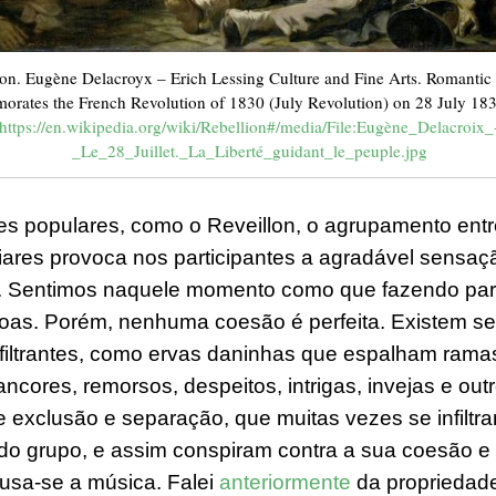
on. Eugène Delacroyx – Erich Lessing Culture and Fine Arts. Romantic h
ates the French Revolution of 1830 (July Revolution) on 28 July 183
https://en.wikipedia.org/wiki/Rebellion#/media/File:Eugène_Delacroix_
_Le_28_Juillet._La_Liberté_guidant_le_peuple.jpg
des populares, como o Reveillon, o agrupamento ent
iares provoca nos participantes a agradável sensaç
.
Sentimos naquele momento como que fazendo
par
oas
. Porém, nenhuma coesão é perfeita. Existem s
filtrantes, como ervas daninhas que e
spalham rama
ancores, remorsos, despeitos, intrigas, invejas e out
e exclusã
o e separação
, que
muitas vezes se infilt
o grupo, e
assim
conspiram contra a
sua
coesão
e
 u
sa-se
a música.
Falei
anteriormente
da propriedad