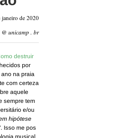
ião
e janeiro de 2020
i @ unicamp . br
omo destruir
hecidos por
ano na praia
ite com certeza
obre
aquele
te sempre tem
ersitário
e/
ou
 em hipótese
”. Isso me p
o
s
logia musical