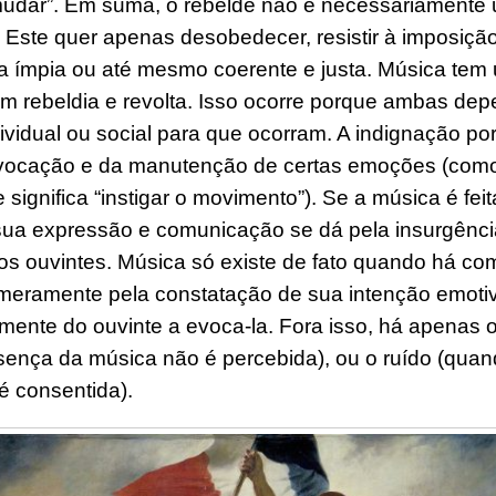
 “mudar”. Em suma, o rebelde não é necessariamente
. Este quer apenas desobedecer, resistir à imposiçã
a í
mpia
ou
até mesmo
c
oerente e justa
. Música tem
om rebeldia e revolta. Isso ocorre porque ambas de
ividual ou social para que ocorram. A indignação po
ocação e da manutenção de certas emoções (como
e significa “instigar o movimento”). Se a música é fe
sua expressão e comunicação se dá pela insurgênc
s ouvintes. Música só existe de fato quando há c
meramente pela constatação de sua intenção emotiv
mente do ouvinte a evoca-la. Fora isso, há apenas
sença da música não é percebida), ou
o
ruído (quan
é consentida).