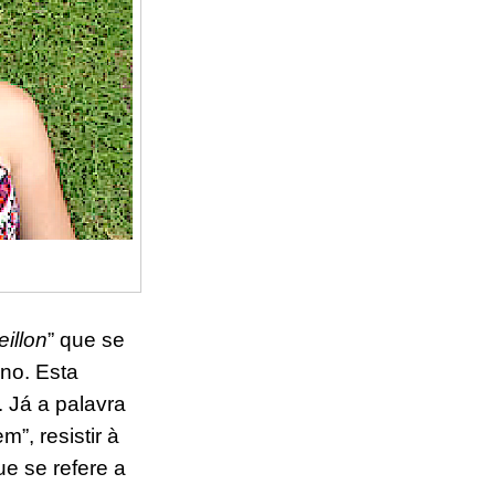
illon
” que se
ano. Esta
.
Já a palavra
”, resistir à
ue se refere a