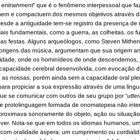
 entrainment
” que é o fenômeno interpessoal que f
rmem e compactuem do
s
mesmo
s
objetivo
s
através d
esde a antiguidade tem-se registro da presença de
iais fundamentais, como a guerra, as colheitas, os fu
as festas. Alguns arqueólogos, como Steven Mithen
origens das música, argumentam que sua origem a
dade, onde o
s
hominídeo
s
de onde descendemos, 
capacidade cerebral desenvolvida, com
evocação 
 as nossas, porém ainda sem a capacidade oral pl
para
propiciar
a sua expressão através d
e uma
lingu
que se comunicar com outros de seu grupo por “
utte
de
protolinguagem formada de
onomatopeia não inte
aproxima
va sonoramente
do objeto, ação ou situaçã
ever. Nota-se que em todos os idiomas humanos, u
a com oralidade áspera; um cumprimento ou cordiali