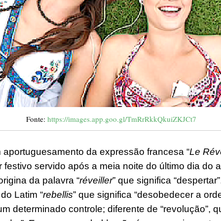
Fonte:
https://images.app.goo.gl/TmRrRkkQkuiZKJCt7
m aportuguesamento da expressão francesa “
Le Réve
ar festivo servido após a meia noite
do
último dia do 
rigina da palavra “
réveiller
” que significa “despertar”
 do Latim “
rebellis
” que significa “desobedecer a ordem
m determinado controle; diferente de “revolução”, q