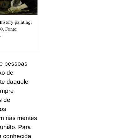
istory painting.
0. Fonte:
-
re pessoas
ão de
te daquele
empre
s de
ros
ram nas mentes
 união
. Para
e conhecida