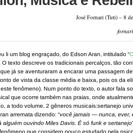
llon, Música e Rebel
José Fornari (Tuti) – 8 d
fornar
 li um blog engraçado, do Edson Aran, intitulado “
C
. O texto descreve os
tradicionais
percalços,
tão
con
 que
já se aventuraram a encarar
uma passagem de 
ponto de vista da classe média e baixa, pois os da el
 e
ste fenômeno
)
.
Num ponto do texto,
o autor
fala s
cal que ocorre também nas praias, onde atualmen
o,
a todo volume, 2 gêneros musicais:
sertanejo univ
A
ran
arremata dizendo: “
você jamais — nunca, ever,
 alguém ouvindo Miles Davis. É só funk e sertanejo
 fenômeno
que considero
pouco estudado pela psico