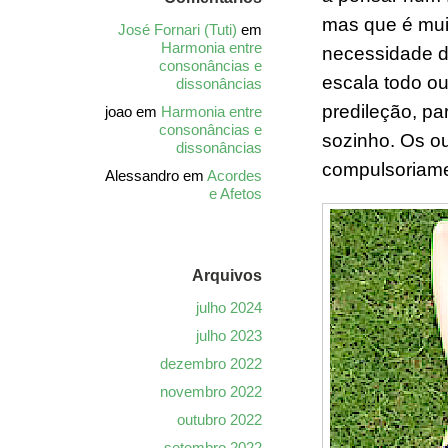
mas que é muito
José Fornari (Tuti)
em
Harmonia entre
necessidade d
consonâncias e
escala todo ou
dissonâncias
predileção, pa
joao
em
Harmonia entre
consonâncias e
sozinho. Os ou
dissonâncias
compulsoriam
Alessandro
em
Acordes
e Afetos
Arquivos
julho 2024
julho 2023
dezembro 2022
novembro 2022
outubro 2022
setembro 2022