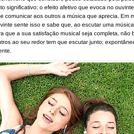
 significativo; o e
feito
afetiv
o
que evoca no ouvinte
e comunicar aos outros a música que aprecia. Em 
vinte sente isso e sabe que, ao escutar uma músic
ra que a sua satisfação musical seja completa, não 
tros ao seu redor tem que escutar junto;
expontâne
ente
.