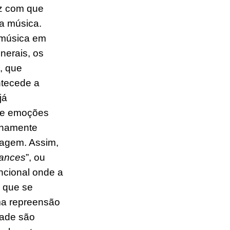
az com que
a música.
 música em
nerais, os
, que
ntecede a
já
de
emoções
enamente
agem. Assim,
rances
”, ou
ncional onde a
o que se
ma repreensão
dade
são