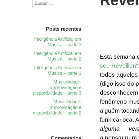
Revei
Posts recentes
Inteligência Artificial em
Música – parte 3
Inteligência Artificial em
Esta semana eu
Música – parte 2
seu Réveillon
”
Inteligência Artificial em
Música – parte 1
todos
aqueles
Musicalidade,
(digo isso do 
improvisação e
desconhecem
disponibilidade – parte 3
fenômeno musi
Musicalidade,
improvisação e
alguém tocand
disponibilidade – parte 2
funk carioca.
alguma — verá
a pensar num
Comentários