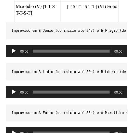
Mixolídio (V) [T-T-S-
[T-S-T-T-S-T-T] (VI) Eólio
T-T-S-T]
Improviso em E Jônio (do início até 24s) e E Frígio (de 24
Tocador
00:00
00:00
de
áudio
Improviso em B Lídio (do início até 30s) e B Lócrio (de 30
Tocador
00:00
00:00
de
áudio
Improviso em A Eólio (do início até 35s) e A Mixolídio (de
Tocador