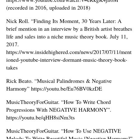
(recorded in 2016, uploaded in 2018)
Nick Roll. “Finding Its Moment, 30 Years Later: A
brief mention in an interview by a British artist breathes
life and sales into a niche music theory book. July 11,
2017.
https://www.insidehighered.com/news/2017/07/11/ment
ioned-youtube-interview-dormant-music-theory-book-
takes
Rick Beato. “Musical Palindromes & Negative
Harmony” https://youtu.be/Eu76BV0kzDE
MusicTheoryForGuitar. “How To Write Chord
Progressions With NEGATIVE HARMONY”.
https://youtu.be/qHH8siNm3ts
MusicTheoryForGuitar. “How To Use NEGATIVE
Melody To Write Beautiful Music [Negative Harmony]”