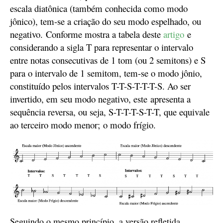
escala diatônica (também conhecida como modo
j
ônico), tem-se
a criação do seu modo espelhado, o
u
negativo
.
Conforme mostra a tabela deste
artigo
e
considerando a sigla T para representar o intervalo
entre notas consecutivas de 1 tom (ou 2 semitons) e S
para o intervalo de 1 semitom, tem-se o modo jônio,
constituído pelos intervalos T-T-S-T-T-T-S.
A
o ser
invertido, em seu modo negativo,
este
apresenta a
sequência reversa, ou seja, S-T-T-T-S-T-T, que
equivale
a
o terceiro modo menor;
o modo frígio.
Seguindo o mesmo princípio, a versão refletida