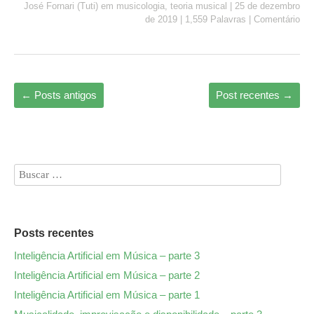
José Fornari (Tuti)
em
musicologia
,
teoria musical
|
25 de dezembro
bo
to
ail
re
de 2019
|
1,559 Palavras
|
Comentário
ok
do
n
←
Posts antigos
Post recentes
→
Posts recentes
Inteligência Artificial em Música – parte 3
Inteligência Artificial em Música – parte 2
Inteligência Artificial em Música – parte 1