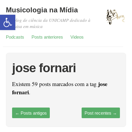
Musicologia na Mídia
Abrir a barra de ferramentas
Um blog de ciência da UNICAMP dedicado à
pesquisa em música
Podcasts
Posts anteriores
Videos
jose fornari
jose
Existem 59 posts marcados com a tag
fornari
.
←
Posts antigos
Post recentes
→