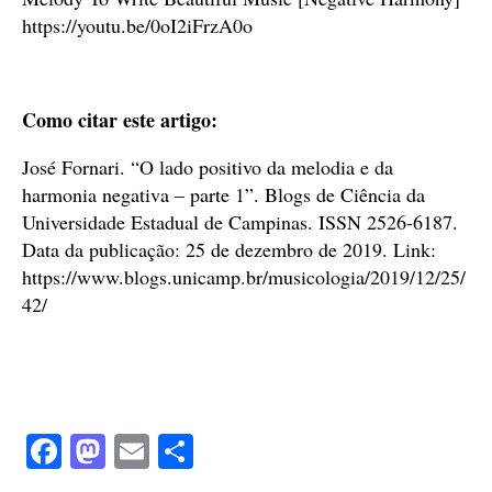
https://youtu.be/0oI2iFrzA0o
Como citar este artigo:
José Fornari. “O lado positivo da melodia e da
harmonia negativa – parte 1”. Blogs de Ciência da
Universidade Estadual de Campinas. ISSN 2526-6187.
Data da publicação: 25 de dezembro de 2019. Link:
https://www.blogs.unicamp.br/musicologia/2019/12/25/
42/
Fa
M
E
S
ce
as
m
ha