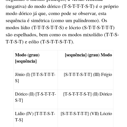
(negativa) do modo dórico (T-S-T-T-T-S-T) é o próprio
modo dórico já que, como pode se observar, esta
sequência é simétrica (como um palíndromo). Os
modos lídio (T-T-T-S-T-T-S) e lócrio (S-T-T-S-T-T-T)
são espelhados, bem como os modos mixolídio (T-T-S-
T-T-S-T) e eólio (T-S-T-T-S-T-T).
Modo (grau)
[sequência] (grau) Modo
[sequência]
Jônio (I) [T-T-S-T-T-T-
[S-T-T-T-S-T-T] (III) Frígio
S]
Dórico (II) [T-S-T-T-T-
[T-S-T-T-T-S-T] (II) Dórico
S-T]
Lídio (IV) [T-T-T-S-T-
[S-T-T-S-T-T-T] (VII) Lócrio
T-S]