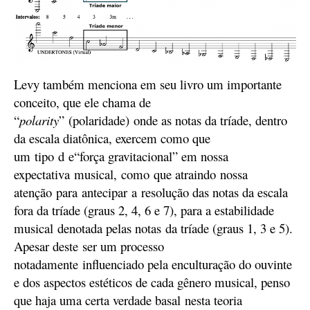
Levy também menciona
em seu livro
um importante
conceito,
que ele
chama de
“
polarity
”
(polaridade)
onde as notas da tríade, dentro
da escala diatônica, exercem como que
um
tipo
d
e
“força gravitacional”
em nossa
e
xpectativa
musical,
como
que atra
indo
nossa
a
tenção
para
antecipar
a
resolução das notas da escala
fora da tríade
(graus 2, 4, 6 e 7)
, para a estabilidade
m
usical
denotada pe
l
as notas
da tríade
(graus 1, 3 e 5)
.
Apesar de
ste
ser um processo
notadamente
influenciado pela enculturação do ouvinte
e dos aspectos estéticos de cada gênero musical
, penso
que haja uma certa verdade
basal
nes
t
a teoria