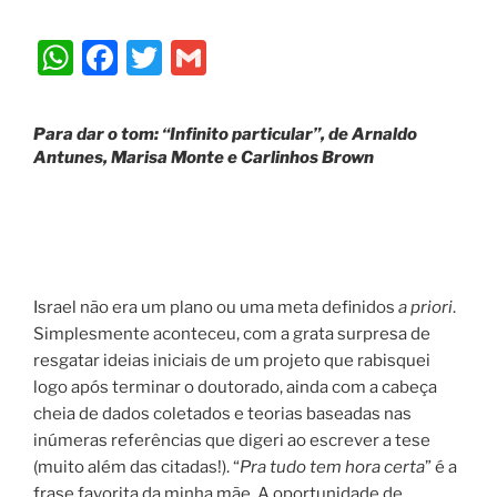
W
F
T
G
h
a
w
m
at
c
itt
ai
Para dar o tom:
“Infinito particular”, de Arnaldo
s
e
er
l
Antunes, Marisa Monte e Carlinhos Brown
A
b
p
o
p
o
k
Israel não era um plano ou uma meta definidos
a priori
.
Simplesmente aconteceu, com a grata surpresa de
resgatar ideias iniciais de um projeto que rabisquei
logo após terminar o doutorado, ainda com a cabeça
cheia de dados coletados e teorias baseadas nas
inúmeras referências que digeri ao escrever a tese
(muito além das citadas!). “
Pra tudo tem hora certa
” é a
frase favorita da minha mãe. A oportunidade de