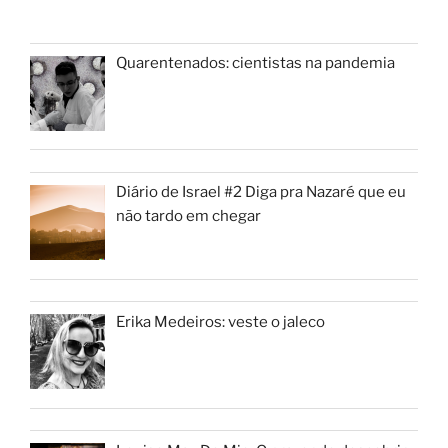
p
o
k
Quarentenados: cientistas na pandemia
Diário de Israel #2 Diga pra Nazaré que eu
não tardo em chegar
Erika Medeiros: veste o jaleco