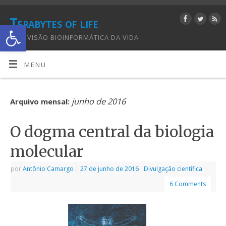
Terabytes of life
Abrir a barra de ferramentas
UMA VISÃO BIOINFORMÁTICA DA VIDA
MENU
junho de 2016
Arquivo mensal:
O dogma central da biologia
molecular
por
Antônio Camargo
|
27 de junho de 2016
|
Divulgação científica
6 Comments