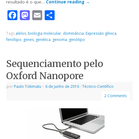
resultado é o que…
Continue reading
→
Facebook
Mastodon
Email
Share
Tags
alelos
,
biologia molecular
,
dominância
,
Expressão gênica
,
fenótipo
,
genes
,
genética
,
genoma
,
genótipo
Sequenciamento pelo
Oxford Nanopore
por
Paulo Tokimatu
|
6 de junho de 2016
|
Técnico-Científico
2 Comments