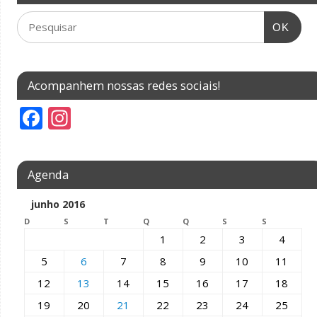
OK
Acompanhem nossas redes sociais!
F
In
ac
st
e
a
Agenda
b
gr
o
a
junho 2016
D
o
S
m
T
Q
Q
S
S
1
2
3
4
k
5
6
7
8
9
10
11
12
13
14
15
16
17
18
19
20
21
22
23
24
25