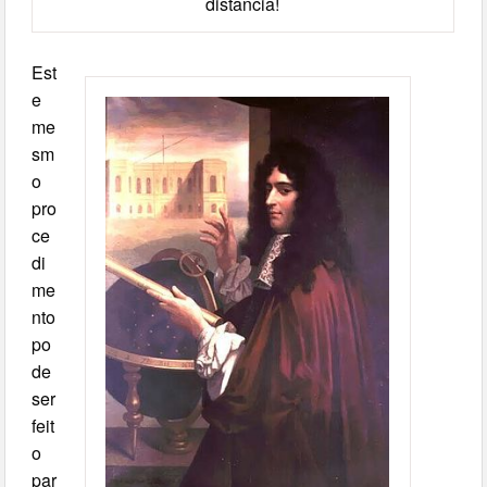
distância!
Est
e
me
sm
o
pro
ce
di
me
nto
po
de
ser
feit
o
par