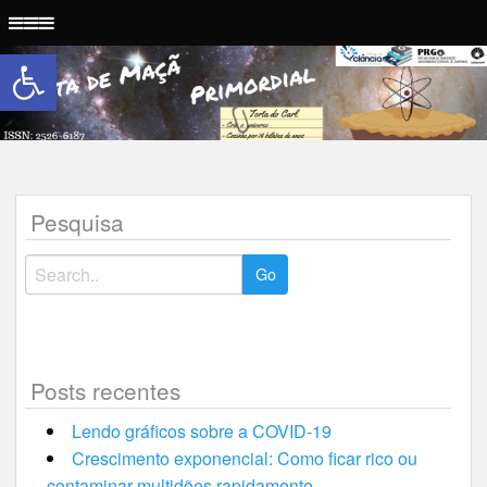
Abrir a barra de ferramentas
Torta de Maçã Primordial
Pesquisa
Posts recentes
Lendo gráficos sobre a COVID-19
Crescimento exponencial: Como ficar rico ou
contaminar multidões rapidamente