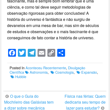
fascinante, mas é sempre bom lembrar que é uma
ciência, e como tal deve seguir metodologias de
observação rigorosas para obter conclusões! A
história do universo é fantástica e não surgiu de
devaneios em uma mesa de bar, mas sim de séculos
de estudos e observações e o mais fascinante é que
conseguimos de fato contar a história de universo.
F
T
T
E
C
S
a
wi
el
m
o
h
c
tt
e
ail
p
ar
Posted In
Aconteceu Recentemente
,
Divulgação
Científica
Astronomia
,
Cosmologia
,
Expansão
,
e
er
gr
y
e
Hubble
b
a
Li
o
m
n
O que o Guia do
Física nas férias: Quem
o
k
Mochileiro das Galáxias tem
dedicaria seu tempo de
k
a dizer sobre mecânica
lazer para estudar?