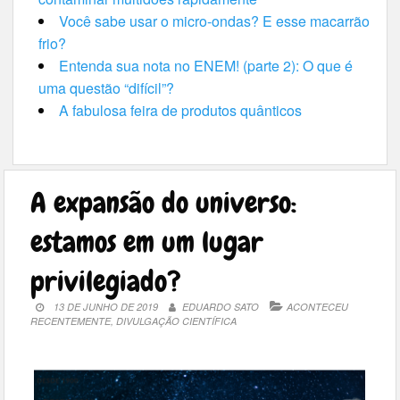
Você sabe usar o micro-ondas? E esse macarrão
frio?
Entenda sua nota no ENEM! (parte 2): O que é
uma questão “difícil”?
A fabulosa feira de produtos quânticos
A expansão do universo:
estamos em um lugar
privilegiado?
13 DE JUNHO DE 2019
EDUARDO SATO
ACONTECEU
RECENTEMENTE
,
DIVULGAÇÃO CIENTÍFICA