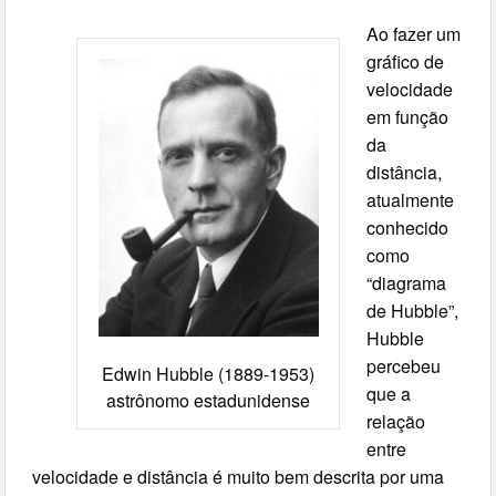
Ao fazer um
gráfico de
velocidade
em função
da
distância,
atualmente
conhecido
como
“diagrama
de Hubble”,
Hubble
percebeu
Edwin Hubble (1889-1953)
que a
astrônomo estadunidense
relação
entre
velocidade e distância é muito bem descrita por uma