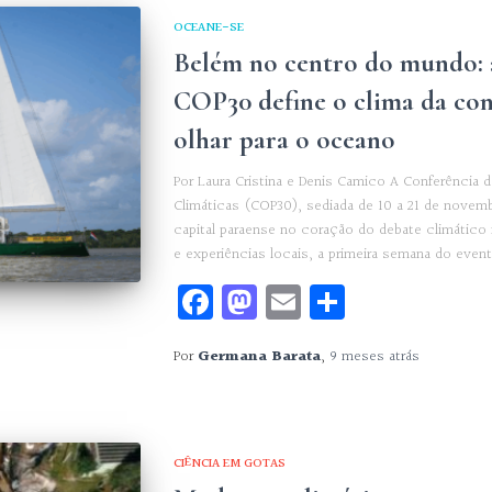
OCEANE-SE
Belém no centro do mundo: 
COP30 define o clima da con
olhar para o oceano
Por Laura Cristina e Denis Camico A Conferência
Climáticas (COP30), sediada de 10 a 21 de novem
capital paraense no coração do debate climático
e experiências locais, a primeira semana do event
Facebook
Mastodon
Email
Share
Por
Germana Barata
,
9 meses
atrás
CIÊNCIA EM GOTAS