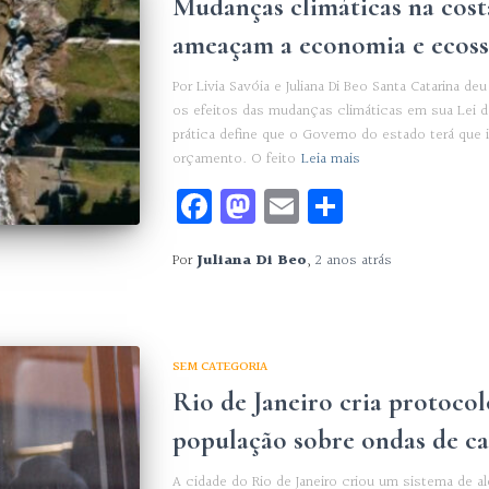
Mudanças climáticas na cost
ameaçam a economia e ecoss
Por Livia Savóia e Juliana Di Beo Santa Catarina deu
os efeitos das mudanças climáticas em sua Lei de
prática define que o Governo do estado terá que 
orçamento. O feito
Leia mais
Facebook
Mastodon
Email
Share
Por
Juliana Di Beo
,
2 anos
atrás
SEM CATEGORIA
Rio de Janeiro cria protocol
população sobre ondas de ca
A cidade do Rio de Janeiro criou um sistema de al