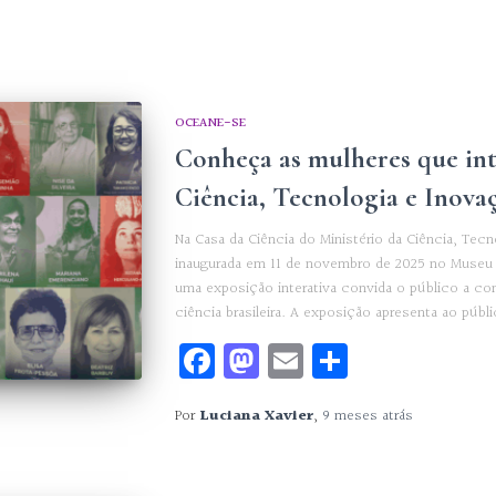
OCEANE-SE
Conheça as mulheres que in
Ciência, Tecnologia e Inovaç
Na Casa da Ciência do Ministério da Ciência, Tec
inaugurada em 11 de novembro de 2025 no Museu 
uma exposição interativa convida o público a c
ciência brasileira. A exposição apresenta ao públ
Facebook
Mastodon
Email
Share
Por
Luciana Xavier
,
9 meses
atrás