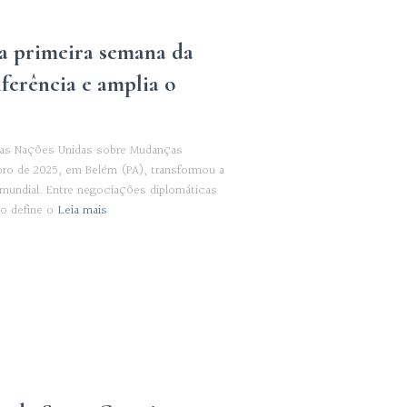
a primeira semana da
ferência e amplia o
 das Nações Unidas sobre Mudanças
bro de 2025, em Belém (PA), transformou a
 mundial. Entre negociações diplomáticas
o define o
Leia mais