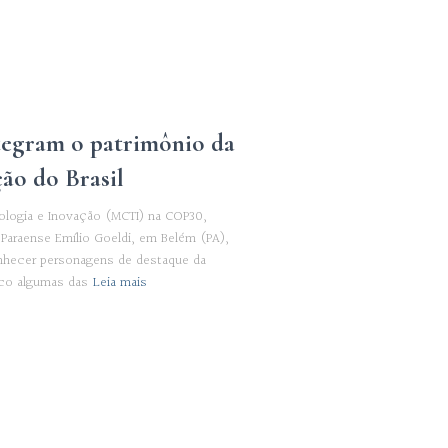
tegram o patrimônio da
ão do Brasil
nologia e Inovação (MCTI) na COP30,
Paraense Emílio Goeldi, em Belém (PA),
onhecer personagens de destaque da
ico algumas das
Leia mais