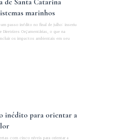
a de Santa Catarina
istemas marinhos
 um passo inédito no final de julho: inseriu
 Diretrizes Orçamentárias, o que na
incluir os impactos ambientais em seu
o inédito para orientar a
lor
ertas com cinco níveis para orientar a