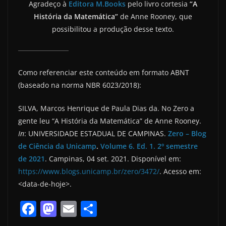
Agradeço à
Editora M.Books
pelo livro cortesia
“A
História da Matemática”
de Anne Rooney, que
possibilitou a produção desse texto.
Como referenciar este conteúdo em formato ABNT
(baseado na norma NBR 6023/2018):
SILVA, Marcos Henrique de Paula Dias da. No Zero a
gente leu “A História da Matemática” de Anne Rooney.
In
: UNIVERSIDADE ESTADUAL DE CAMPINAS.
Zero – Blog
de Ciência da Unicamp
.
Volume 6. Ed. 1. 2º semestre
de 2021
. Campinas, 04 set. 2021. Disponível em:
https://www.blogs.unicamp.br/zero/3472/
. Acesso em:
<data-de-hoje>.
F
M
E
S
a
a
m
h