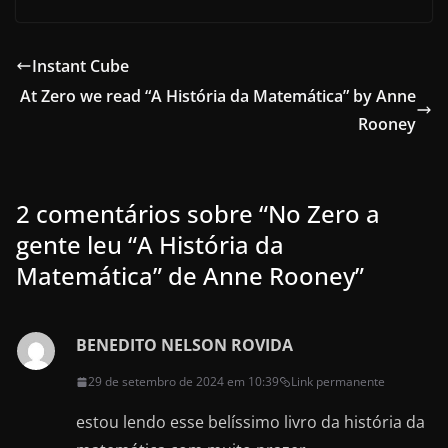
c
st
ai
ar
e
o
l
e
Instant Cube
b
d
At Zero we read “A História da Matemática” by Anne
o
o
Rooney
o
n
k
2 comentários sobre “
No Zero a
gente leu “A História da
Matemática” de Anne Rooney
”
BENEDITO NELSON ROVIDA
29 de setembro de 2024 em 10:39
Link permanente
estou lendo esse belíssimo livro da história da