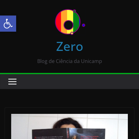
Abrir a barra de ferramentas
Zero
Blog de Ciência da Unicamp