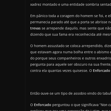
xadrez montado e uma entidade sombria sentad
Em pânico toda a coragem do homem se foi, e ele
permanecia parado até que a porta se abrisse
trevas
se arrepende daquilo, mas sente que não
dizendo que sua fama era reconhecida até mesmo
O homem assustado se coloca arrependido, dizend
que estavam agora numa bolha entre o abismo e 
do porque seus companheiros e outros enxadris
pergunta para aquele ser obscuro na sua frente
contra ela quantas vezes quisesse. O
Enforcado
Então ouve-se um tipo de assobio vindo do tabu
O
Enforcado
perguntou o que significava “
Non c
explicou que era uma expressão do Latim, que s