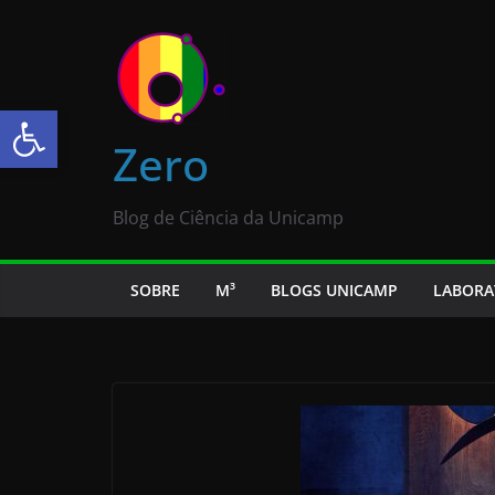
Abrir a barra de ferramentas
Zero
Blog de Ciência da Unicamp
SOBRE
M³
BLOGS UNICAMP
LABORA