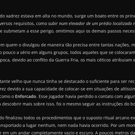
o xadrez estava em alta no mundo, surge um boato entre os princ
iversos requisitos, como
subir num elevador de um prédio localizado 
se submetam a esse perigo, omitimos aqui os demais passos necess
m quem o divulgou de maneira tão precisa entre tantas nações, ma
do pouco a sério em alguns grupos, todos aqueles que se colocaram
oca, devido ao conflito da Guerra Fria, os mais céticos atribuiam
nte velho que nunca tinha se destacado o suficiente para ser rec
ez devido a sua capacidade de colocar-se em situações de altíssimo
 como o
Enforcado
. Esse jogador havia perdido o contato com alg
a descobrir mais sobre isso, foi o mesmo seguir as instruções do b
o finalizou todos os procedimentos que o suposto ritual arcano e
ransportado a lugar nenhum, nem nada havia ocorrido. Por um mom
r em um andar completamente vazio e escuro. A poucos metros da 