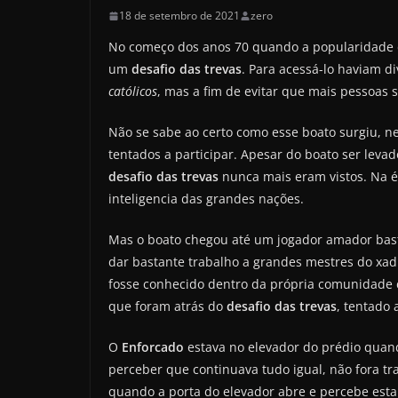
18 de setembro de 2021
zero
No começo dos anos 70 quando a popularidade d
um
desafio das trevas
. Para acessá-lo haviam d
católicos
, mas a fim de evitar que mais pessoas 
Não se sabe ao certo como esse boato surgiu, ne
tentados a participar. Apesar do boato ser leva
desafio das trevas
nunca mais eram vistos. Na ép
inteligencia das grandes nações.
Mas o boato chegou até um jogador amador basta
dar bastante trabalho a grandes mestres do xadr
fosse conhecido dentro da própria comunidade
que foram atrás do
desafio das trevas
, tentado 
O
Enforcado
estava no elevador do prédio quand
perceber que continuava tudo igual, não fora t
quando a porta do elevador abre e percebe esta