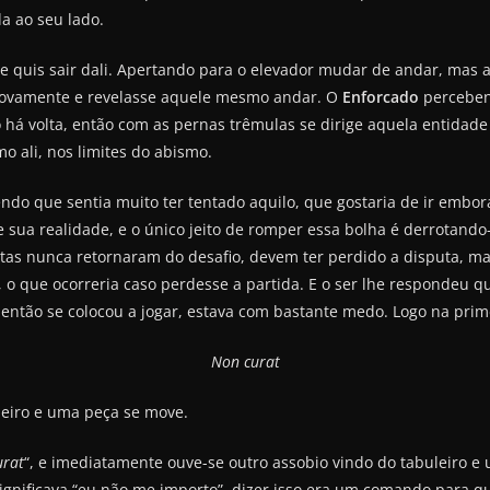
a ao seu lado.
 quis sair dali. Apertando para o elevador mudar de andar, mas a
 novamente e revelasse aquele mesmo andar. O
Enforcado
perceben
 há volta, então com as pernas trêmulas se dirige aquela entida
 ali, nos limites do abismo.
o que sentia muito ter tentado aquilo, que gostaria de ir embora
sua realidade, e o único jeito de romper essa bolha é derrotand
tas nunca retornaram do desafio, devem ter perdido a disputa, m
, o que ocorreria caso perdesse a partida. E o ser lhe respondeu 
então se colocou a jogar, estava com bastante medo. Logo na prime
Non curat
leiro e uma peça se move.
urat
“, e imediatamente ouve-se outro assobio vindo do tabuleiro e
ignificava “eu não me importo”, dizer isso era um comando para q