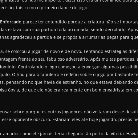
isão, tais como o primeiro lance do jogo.
Enforcado
parece ter entendido porque a criatura não se importa
das estava com sua partida toda arruinada, sendo derrotado. Após
enas agradeceu a partida e se propôs a arrumar as peças para qu
a, se colocou a jogar de novo e de novo. Tentando estratégias difer
ntagem frente ao seu fabuloso adversário. Após muitas partidas,
domínio. Controlando o jogo começou a enxergar algumas possibili
uilo. Olhou para o tabuleiro e refletiu sobre o jogo por bastante
es, pensando no que havia de estranho, no que estava deixando d
oisa óbvia, de que ele não era realmente um bom enxadrista em 
 pensar sobre porque os outros jogadores não voltaram desse desa
a esse oponente obscuro. Estariam eles até hoje jogando, presos 
r amador como ele jamais teria chegado tão perto da vitória. Havia