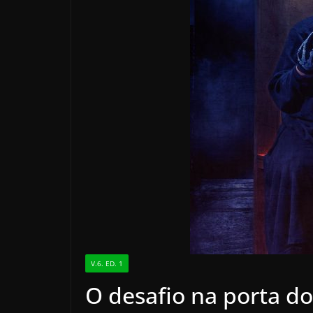
V.6. ED. 1
O desafio na porta d