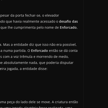
pesar da porta fechar-se, o elevador
do que havia realmente acessado o
desafio das
de que lhe cumprimenta pelo nome de
Enforcado
,
. Mas a entidade diz que isso não era possível,
o-a numa partida. O
Enforcado
então se dá conta
as com a voz trêmula e morrendo de medo,
que absolutamente nada, que poderia disputar
ira jogada, a entidade disse:
 uma peça do lado dele se move. A criatura então
ue uma jogada aleatória fosse realizada, uma