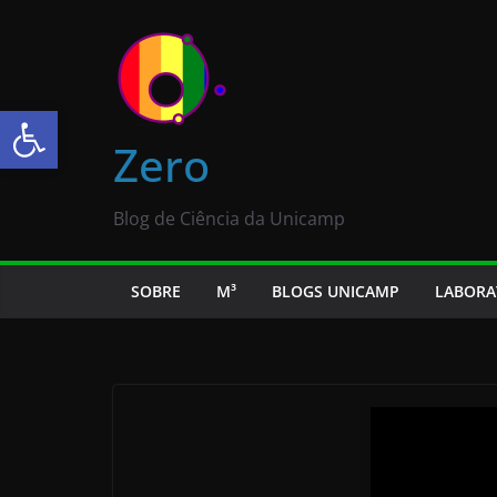
Abrir a barra de ferramentas
Zero
Blog de Ciência da Unicamp
SOBRE
M³
BLOGS UNICAMP
LABORA